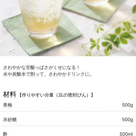
さわやかな甘酸っぱさがくせになる！
水や炭酸水で割って、さわやかドリンクに。
材料
【作りやすい分量（2Lの密封びん）】
青梅
500g
氷砂糖
500g
酢
500ml