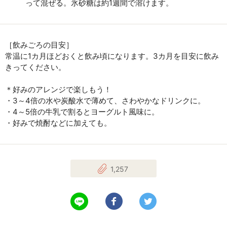
って混ぜる。氷砂糖は約1週間で溶けます。
［飲みごろの目安］
常温に1カ月ほどおくと飲み頃になります。3カ月を目安に飲み
きってください。
＊好みのアレンジで楽しもう！
・3～4倍の水や炭酸水で薄めて、さわやかなドリンクに。
・4～5倍の牛乳で割るとヨーグルト風味に。
・好みで焼酎などに加えても。
1,257
LINEで送る
Facebookでシェアする
Twitterでツイート