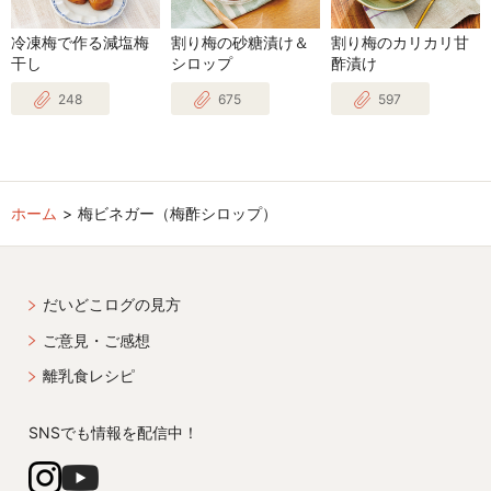
冷凍梅で作る減塩梅
割り梅の砂糖漬け＆
割り梅のカリカリ甘
干し
シロップ
酢漬け
248
675
597
ホーム
梅ビネガー（梅酢シロップ）
だいどこログの見方
ご意見・ご感想
離乳食レシピ
SNSでも情報を配信中！