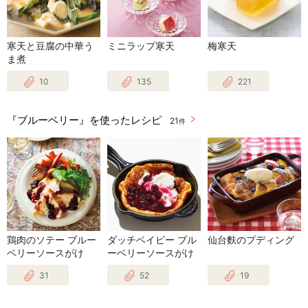
寒天と豆腐の中華う
ミニラップ寒天
梅寒天
ま煮
10
135
221
『ブルーベリー』を使ったレシピ
21
件
鶏肉のソテー ブルー
ダッチベイビー ブル
仙台麩のプディング
ベリーソースがけ
ーベリーソースがけ
31
52
19