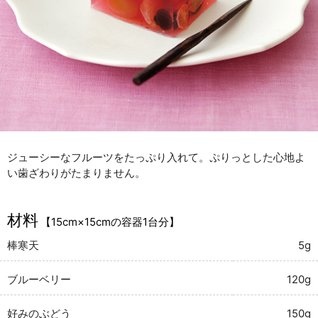
ジューシーなフルーツをたっぷり入れて。ぷりっとした心地よ
い歯ざわりがたまりません。
材料
【15cm×15cmの容器1台分】
棒寒天
5g
ブルーベリー
120g
好みのぶどう
150g