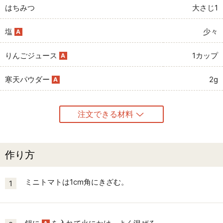
はちみつ
大さじ1
塩
少々
A
りんごジュース
1カップ
A
寒天パウダー
2g
A
注文できる材料
作り方
ミニトマトは1cm角にきざむ。
1