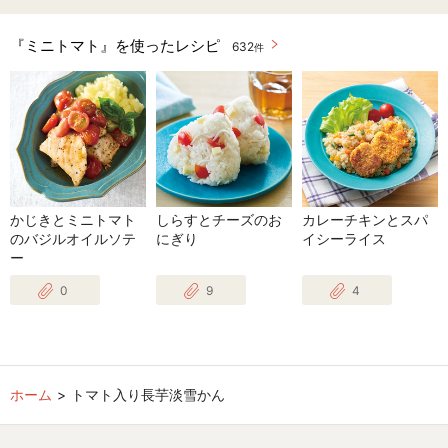
『ミニトマト』を使ったレシピ
632
件
かじきとミニトマト
しらすとチーズのお
カレーチキンとスパ
のバジルオイルソテ
にぎり
イシーライス
ー
0
9
4
ホーム
トマト入り長芋淡雪かん