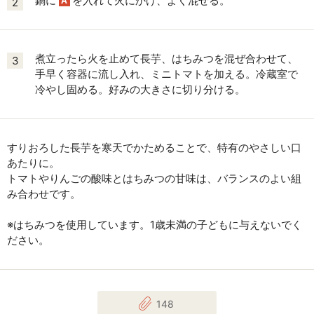
鍋に
を入れて火にかけ、よく混ぜる。
A
2
煮立ったら火を止めて長芋、はちみつを混ぜ合わせて、
3
手早く容器に流し入れ、ミニトマトを加える。冷蔵室で
冷やし固める。好みの大きさに切り分ける。
すりおろした長芋を寒天でかためることで、特有のやさしい口
あたりに。
トマトやりんごの酸味とはちみつの甘味は、バランスのよい組
み合わせです。
※はちみつを使用しています。1歳未満の子どもに与えないでく
ださい。
148