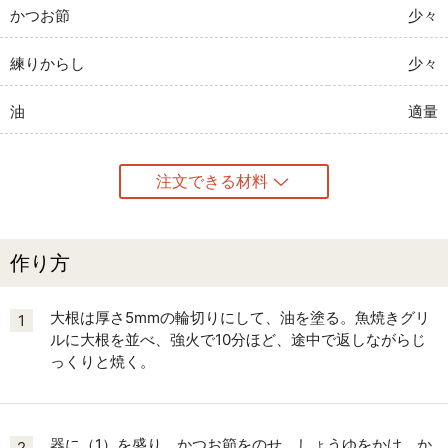
かつお節
少々
練りからし
少々
油
適量
注文できる材料
作り方
大根は厚さ5mmの輪切りにして、油を塗る。魚焼きグリ
1
ルに大根を並べ、強火で10分ほど、途中で返しながらじ
っくりと焼く。
器に（1）を盛り、かつお節をのせ、しょうゆをかけ、か
2