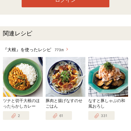
関連レシピ
『大根』を使ったレシピ
773
件
ツナと切干大根のほ
豚肉と揚げなすのせ
なすと豚しゃぶの和
ったらかしカレー
ごはん
風おろし
2
61
331