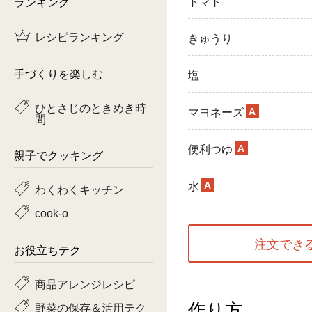
ランキング
トマト
鶏肉
レシピランキング
きゅうり
魚
手づくりを楽しむ
塩
ピーマン
ひとさじのときめき時
A
マヨネーズ
間
トマト
A
便利つゆ
親子でクッキング
A
水
わくわくキッチン
cook-o
注文でき
お役立ちテク
商品アレンジレシピ
作り方
野菜の保存＆活用テク