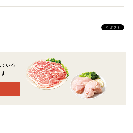
れている
ます！