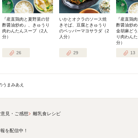
『産直鶏肉と夏野菜の甘
いかとオクラのソース焼
『産直鶏肉
酢醤油炒め』、きゅうり
きそば、豆腐ときゅうり
酢醤油炒め
肉わんたんスープ（2人
のペッパーマヨサラダ（2
金胡麻どう
分）
人分）
り肉わんた
分）
26
29
13
のうまみあえ
ご意見・ご感想
離乳食レシピ
情報を配信中！