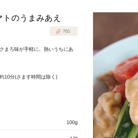
マトのうまみあえ
じのときめき時間
副菜
701
まれの野菜レシピ
汁物
1歳半からの幼児食
お弁当
クまろ味が手軽に。熱いうちにあ
はん
はんセット（2人分）
おやつ・デザート
約10分
(さます時間は除く)
はんセット（3人分）
き肉魚菜菜セット
らない平日ごはん
プ
飛田和緒さんレシピ
100g
探す
豚肉