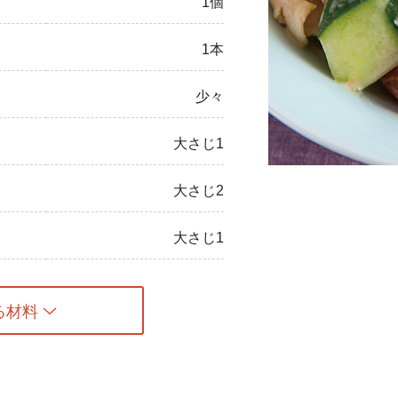
1個
ひき肉
1本
アスパラガス
少々
なす
大さじ1
たまねぎ
大さじ2
大さじ1
る材料