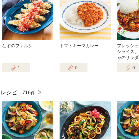
なすのファルシ
トマトキーマカレー
フレッシュ
シライス、
ゃのサラダ
1
0
0
たレシピ
716
件