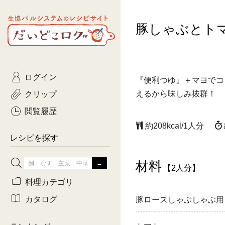
生協パルシステムのレシピ
豚しゃぶとト
コトコト
サイト
主菜
ひとさ
だいどこログ
サラダ・あえもの
農家生
Kinari
ログイン
常備菜・作りおき
おきらくだ
『便利つゆ』＋マヨでコ
yumyumいっしょご
クリップ
えるから味しみ抜群！
おつまみ
3日分ご
ぷれーんぺいじ
閲覧履歴
約208kcal/1人分
3日分ご
乾物屋さん
レシピを探す
つくりお
材料
【2人分】
がんば
料理カテゴリ
有賀薫さんのスー
カタログ
豚ロースしゃぶしゃぶ用
牛肉