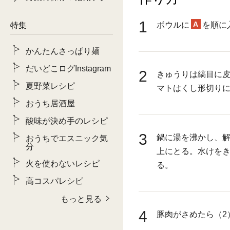
1
A
ボウルに
を順に
特集
かんたんさっぱり麺
だいどこログInstagram
2
きゅうりは縞目に
夏野菜レシピ
マトはくし形切り
おうち居酒屋
酸味が決め手のレシピ
3
鍋に湯を沸かし、
おうちでエスニック気
分
上にとる。水けをき
火を使わないレシピ
る。
高コスパレシピ
もっと見る
4
豚肉がさめたら（2