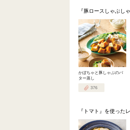
『豚ロースしゃぶし
かぼちゃと豚しゃぶのバ
ター蒸し
376
『トマト』を使った