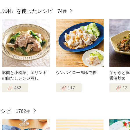
ゃぶ用』を使ったレシピ
74
件
豚肉と小松菜、エリンギ
ウンパイロー風ゆで豚
芋がらと豚
の白だしレンジ蒸し
醤油炒め
452
117
12
レシピ
1762
件