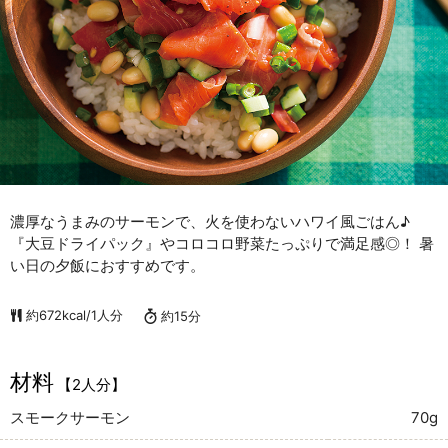
濃厚なうまみのサーモンで、火を使わないハワイ風ごはん♪
『大豆ドライパック』やコロコロ野菜たっぷりで満足感◎！ 暑
い日の夕飯におすすめです。
約672kcal/1人分
約15分
材料
【2人分】
スモークサーモン
70g