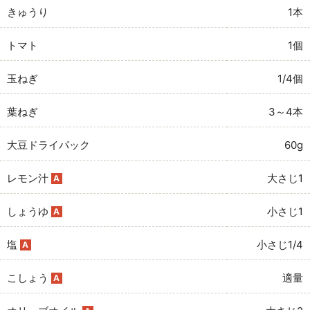
きゅうり
1本
トマト
1個
玉ねぎ
1/4個
葉ねぎ
3～4本
大豆ドライパック
60g
レモン汁
大さじ1
A
しょうゆ
小さじ1
A
塩
小さじ1/4
A
こしょう
適量
A