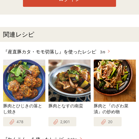
関連レシピ
『産直豚カタ・モモ切落し』を使ったレシピ
3
件
豚肉とひじきの落と
豚肉となすの南蛮
豚肉と『のざわ菜
し焼き
漬』の炒め物
478
2,901
20
『れんこん』を使ったレシピ