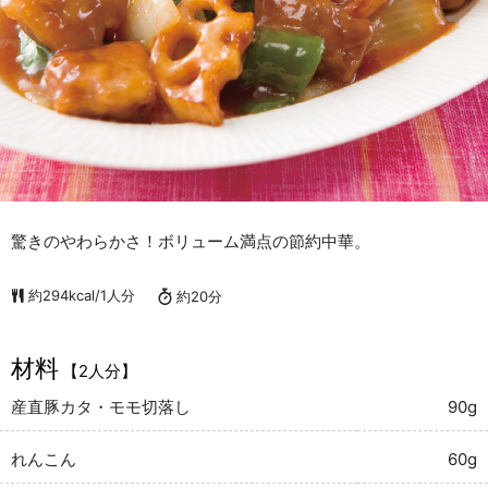
驚きのやわらかさ！ボリューム満点の節約中華。
約294kcal/1人分
約20分
材料
【2人分】
産直豚カタ・モモ切落し
90g
れんこん
60g