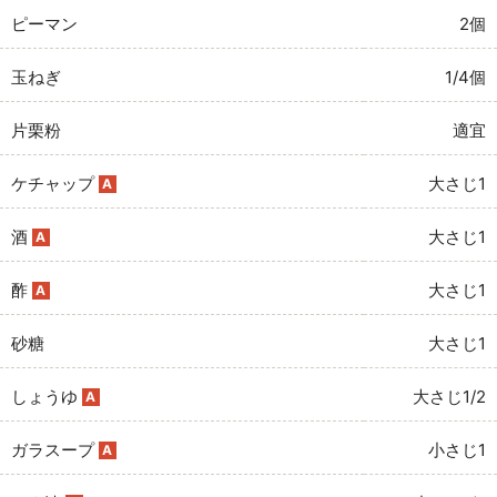
ピーマン
2個
玉ねぎ
1/4個
片栗粉
適宜
ケチャップ
大さじ1
A
酒
大さじ1
A
酢
大さじ1
A
砂糖
大さじ1
しょうゆ
大さじ1/2
A
ガラスープ
小さじ1
A