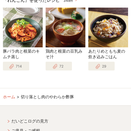
348
件
豚バラ肉と根菜のキ
鶏肉と根菜の豆乳み
あたりめともち麦の
ムチ蒸し
そ汁
炊き込みごはん
714
72
29
ホーム
切り落とし肉のやわらか酢豚
だいどこログの見方
ご意見・ご感想