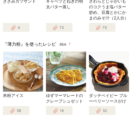
ささみカツサンド
キャベツとねぎの明
さわらとじゃがいも
太バター蒸し
のコクうま塩バター
炒め、豆腐とかにか
まのみそ汁（2人分）
4
73
73
『薄力粉』を使ったレシピ
95
件
米粉アイス
ゆずマーマレードの
ダッチベイビー ブル
クレープシュゼット
ーベリーソースがけ
58
19
52