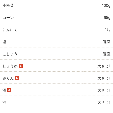
小松菜
100g
コーン
65g
にんにく
1片
塩
適宜
こしょう
適宜
しょうゆ
大さじ1
A
みりん
大さじ1
A
酒
大さじ1
A
油
大さじ1