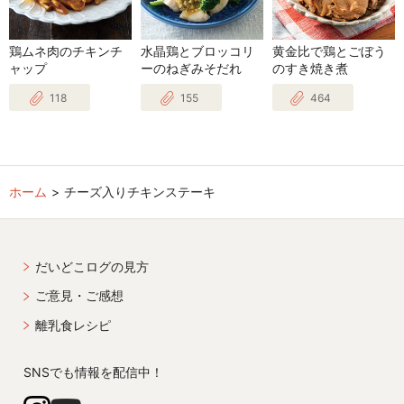
鶏ムネ肉のチキンチ
水晶鶏とブロッコリ
黄金比で鶏とごぼう
ャップ
ーのねぎみそだれ
のすき焼き煮
118
155
464
ホーム
チーズ入りチキンステーキ
だいどこログの見方
ご意見・ご感想
離乳食レシピ
SNSでも情報を配信中！