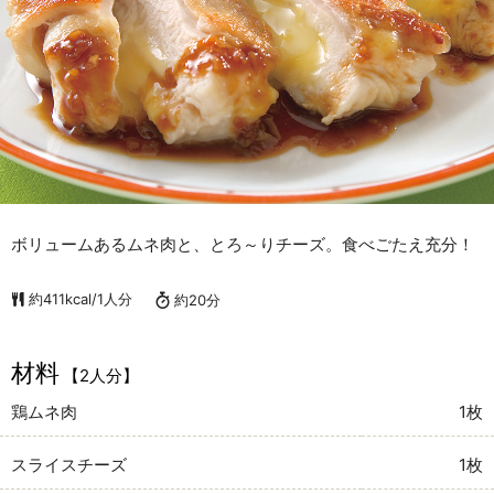
ボリュームあるムネ肉と、とろ～りチーズ。食べごたえ充分！
約411kcal/1人分
約20分
材料
【2人分】
鶏ムネ肉
1枚
スライスチーズ
1枚