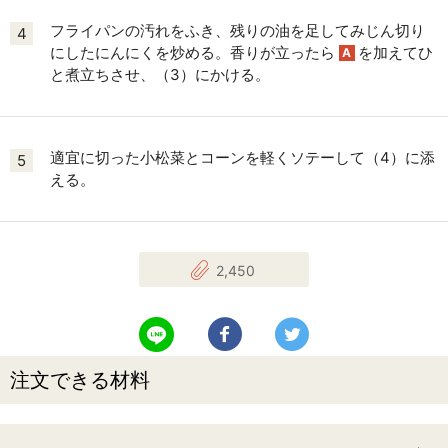
フライパンの汚れをふき、残りの油を足してみじん切り
4
にしたにんにくを炒める。香りが立ったら
を加えてひ
A
と煮立ちさせ、（3）にかける。
適宜に切った小松菜とコーンを軽くソテーして（4）に添
5
える。
2,450
LINEで送る
Facebookでシェアする
Twitterでツイート
注文できる材料