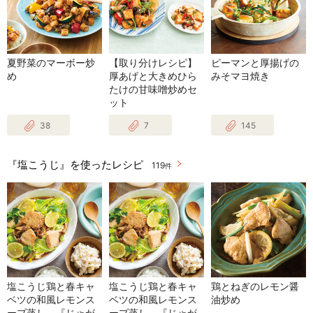
夏野菜のマーボー炒
【取り分けレシピ】
ピーマンと厚揚げの
め
厚あげと大きめひら
みそマヨ焼き
たけの甘味噌炒めセ
ット
38
7
145
『塩こうじ』を使ったレシピ
119
件
塩こうじ鶏と春キャ
塩こうじ鶏と春キャ
鶏とねぎのレモン醤
ベツの和風レモンス
ベツの和風レモンス
油炒め
ープ蒸し、『じゃが
ープ蒸し、『じゃが