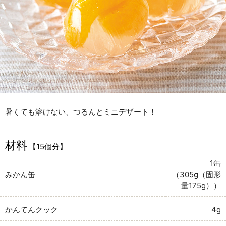
暑くても溶けない、つるんとミニデザート！
材料
【15個分】
1缶
みかん缶
（305g（固形
量175g））
かんてんクック
4g