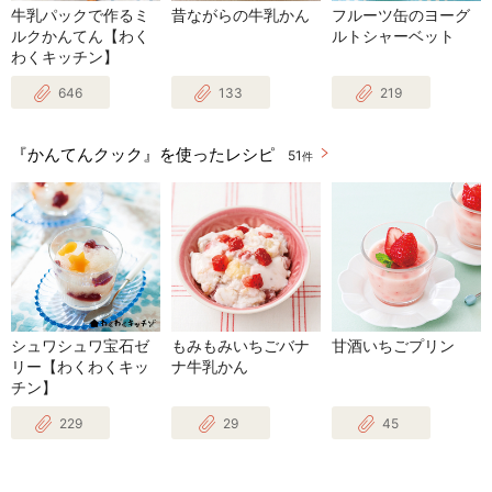
牛乳パックで作るミ
昔ながらの牛乳かん
フルーツ缶のヨーグ
ルクかんてん【わく
ルトシャーベット
わくキッチン】
646
133
219
『かんてんクック』を使ったレシピ
51
件
シュワシュワ宝石ゼ
もみもみいちごバナ
甘酒いちごプリン
リー【わくわくキッ
ナ牛乳かん
チン】
229
29
45