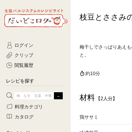
生協パルシステムのレシピ
枝豆とささみ
コトコト
サイト
主菜
ひとさ
だいどこログ
サラダ・あえもの
農家生
Kinari
ログイン
常備菜・作りおき
おきらくだ
梅干しでさっぱりあえも
yumyumいっしょご
クリップ
と。
おつまみ
3日分ご
ぷれーんぺいじ
閲覧履歴
約10分
3日分ご
乾物屋さん
レシピを探す
つくりお
材料
【2人分】
がんば
料理カテゴリ
有賀薫さんのスー
カタログ
鶏ササミ
牛肉