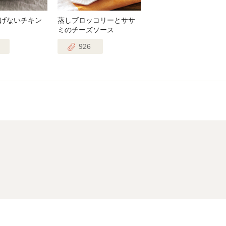
げないチキン
蒸しブロッコリーとササ
ミのチーズソース
926