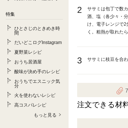
2
ササミは包丁で数
特集
酒、塩（各少々・
け、電子レンジで2
ひとさじのときめき時
く。粗熱が取れた
間
だいどこログInstagram
夏野菜レシピ
3
ササミに枝豆を合
おうち居酒屋
酸味が決め手のレシピ
おうちでエスニック気
分
火を使わないレシピ
注文できる材
高コスパレシピ
もっと見る