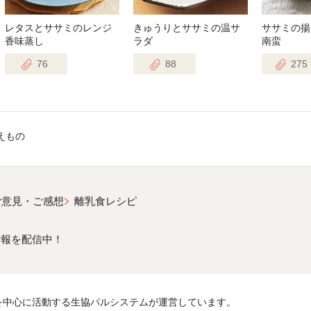
レタスとササミのレンジ
きゅうりとササミの温サ
ササミの揚
香味蒸し
ラダ
南蛮
76
88
275
えもの
ご意見・ご感想
離乳食レシピ
情報を配信中！
を中心に活動する生協パルシステムが運営しています。