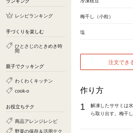
ランキング
冷凍枝豆
鶏肉
レシピランキング
梅干し（小粒）
魚
手づくりを楽しむ
塩
ピーマン
ひとさじのときめき時
間
トマト
注文でき
親子でクッキング
わくわくキッチン
作り方
cook-o
1
解凍したササミは
お役立ちテク
ら取り出す。梅干
商品アレンジレシピ
野菜の保存＆活用テク