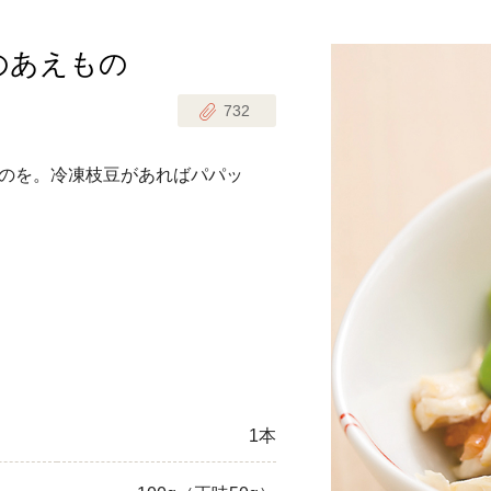
のあえもの
じのときめき時間
副菜
732
まれの野菜レシピ
汁物
1歳半からの幼児食
お弁当
のを。冷凍枝豆があればパパッ
はん
はんセット（2人分）
おやつ・デザート
はんセット（3人分）
き肉魚菜菜セット
らない平日ごはん
プ
飛田和緒さんレシピ
1本
探す
豚肉