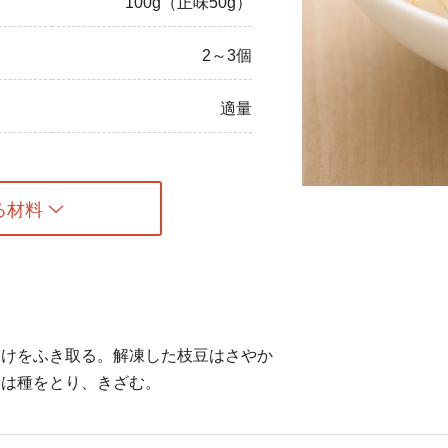
100g（正味50g）
ひき肉
2～3個
アスパラガス
適量
なす
たまねぎ
る材料
水けをふき取る。解凍した枝豆はさやか
しは種をとり、きざむ。