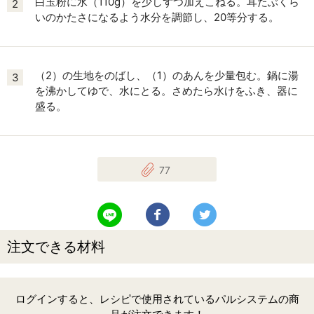
白玉粉に水（110g）を少しずつ加えこねる。耳たぶくら
2
いのかたさになるよう水分を調節し、20等分する。
（2）の生地をのばし、（1）のあんを少量包む。鍋に湯
3
を沸かしてゆで、水にとる。さめたら水けをふき、器に
盛る。
77
LINEで送る
Facebookでシェアする
Twitterでツイート
注文できる材料
ログインすると、レシピで使用されているパルシステムの商