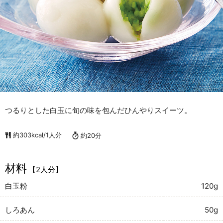
つるりとした白玉に旬の味を包んだひんやりスイーツ。
約303kcal/1人分
約20分
材料
【2人分】
白玉粉
120g
しろあん
50g