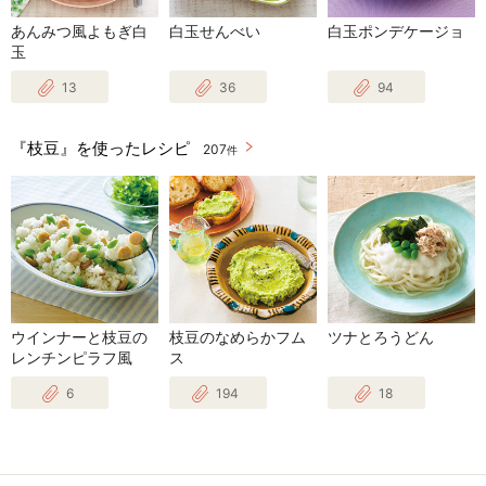
あんみつ風よもぎ白
白玉せんべい
白玉ポンデケージョ
玉
13
36
94
『枝豆』を使ったレシピ
207
件
ウインナーと枝豆の
枝豆のなめらかフム
ツナとろうどん
レンチンピラフ風
ス
6
194
18