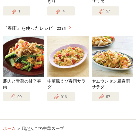
ぎり
サラダ
1
4
57
『春雨』を使ったレシピ
233
件
豚肉と青菜の甘辛春
中華風えび春雨サラ
ヤムウンセン風春雨
雨
ダ
サラダ
90
916
57
ホーム
鶏だんごの中華スープ