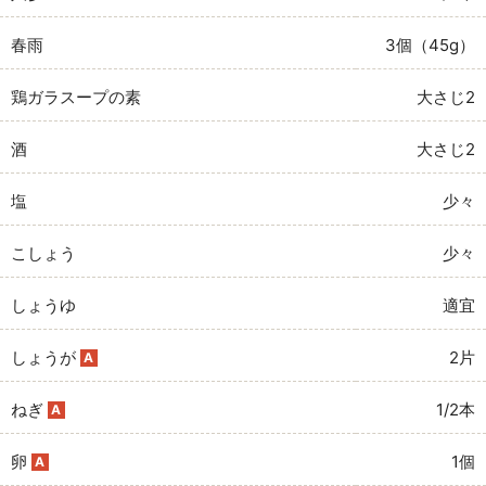
春雨
3個（45g）
鶏ガラスープの素
大さじ2
酒
大さじ2
塩
少々
こしょう
少々
しょうゆ
適宜
しょうが
2片
A
ねぎ
1/2本
A
卵
1個
A