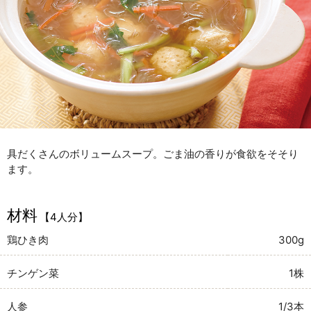
具だくさんのボリュームスープ。ごま油の香りが食欲をそそり
ます。
材料
【4人分】
鶏ひき肉
300g
チンゲン菜
1株
人参
1/3本