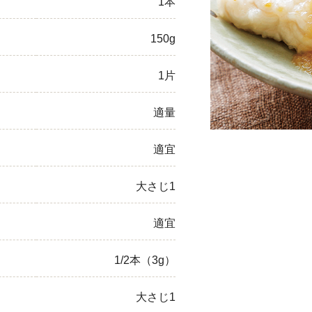
1本
ひき肉
150g
アスパラガス
1片
なす
適量
たまねぎ
適宜
大さじ1
適宜
1/2本（3g）
大さじ1