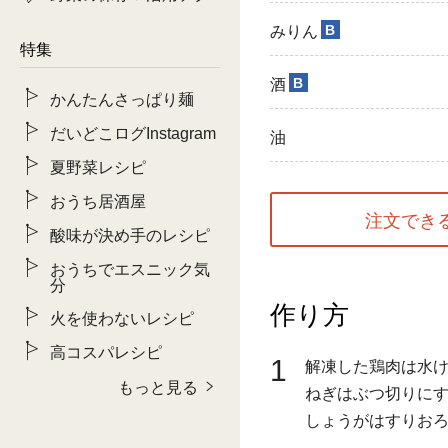
B
みりん
特集
B
酒
かんたんさっぱり麺
だいどこログInstagram
油
夏野菜レシピ
おうち居酒屋
注文でき
酸味が決め手のレシピ
おうちでエスニック気
分
作り方
火を使わないレシピ
高コスパレシピ
1
解凍した鶏肉は水
もっと見る
ねぎはぶつ切りに
しょうがはすりお