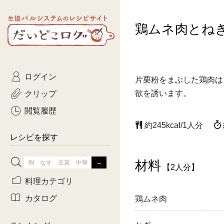
生協パルシステムのレシピ
鶏ムネ肉とね
コトコト
サイト
主菜
ひとさ
だいどこログ
サラダ・あえもの
農家生
Kinari
ログイン
常備菜・作りおき
おきらくだ
片栗粉をまぶした鶏肉は
yumyumいっしょご
クリップ
欲を誘います。
おつまみ
3日分ご
ぷれーんぺいじ
閲覧履歴
約245kcal/1人分
3日分ご
乾物屋さん
レシピを探す
つくりお
材料
【2人分】
がんば
料理カテゴリ
有賀薫さんのスー
カタログ
鶏ムネ肉
牛肉