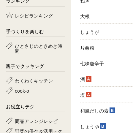
ランキング
ねぎ
鶏肉
レシピランキング
大根
魚
手づくりを楽しむ
しょうが
ピーマン
ひとさじのときめき時
片栗粉
間
トマト
七味唐辛子
親子でクッキング
A
酒
わくわくキッチン
cook-o
A
塩
お役立ちテク
B
和風だしの素
商品アレンジレシピ
B
しょうゆ
野菜の保存＆活用テク