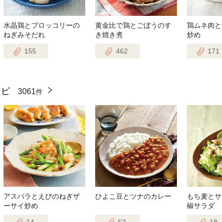
水晶鶏とブロッコリーの
黄金比で鶏とごぼうのす
鶏ムネ肉と
ねぎみそだれ
き焼き煮
炒め
155
462
171
シピ
3061
件
アスパラとえびのねぎザ
ひよこ豆とツナのカレー
もち麦とサ
ーサイ炒め
椒サラダ
14
52
18