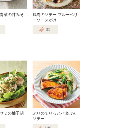
青菜の甘みそ
鶏肉のソテー ブルーベリ
ーソースがけ
31
サミの柚子胡
ぶりのてりっとバタぽん
ソテー
149