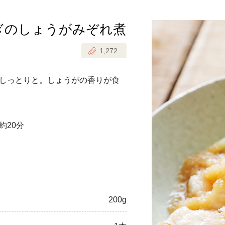
ぎのしょうがみぞれ煮
じのときめき時間
副菜
1,272
まれの野菜レシピ
汁物
1歳半からの幼児食
お弁当
しっとりと。しょうがの香りが食
はん
はんセット（2人分）
おやつ・デザート
約20分
はんセット（3人分）
き肉魚菜菜セット
らない平日ごはん
プ
飛田和緒さんレシピ
200g
探す
豚肉