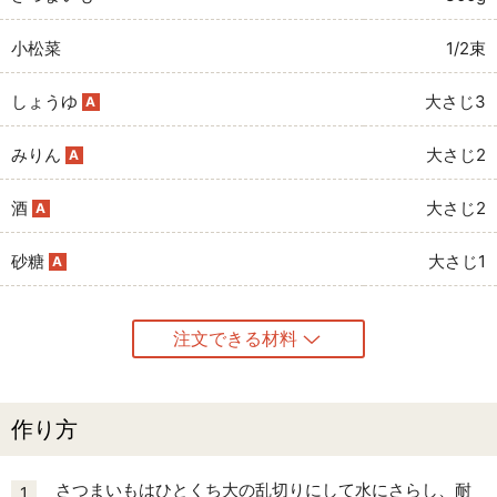
小松菜
1/2束
しょうゆ
大さじ3
A
みりん
大さじ2
A
酒
大さじ2
A
砂糖
大さじ1
A
注文できる材料
作り方
さつまいもはひとくち大の乱切りにして水にさらし、耐
1