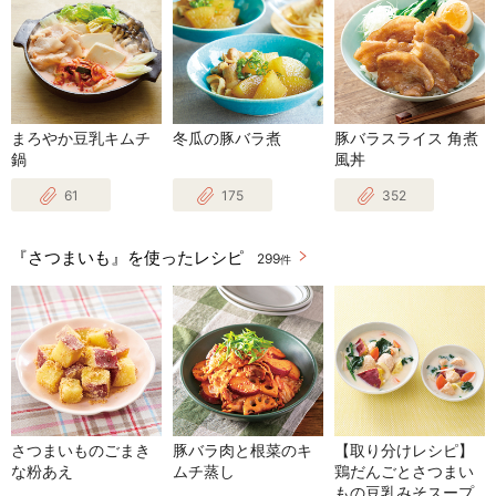
まろやか豆乳キムチ
冬瓜の豚バラ煮
豚バラスライス 角煮
鍋
風丼
61
175
352
『さつまいも』を使ったレシピ
299
件
さつまいものごまき
豚バラ肉と根菜のキ
【取り分けレシピ】
な粉あえ
ムチ蒸し
鶏だんごとさつまい
もの豆乳みそスープ