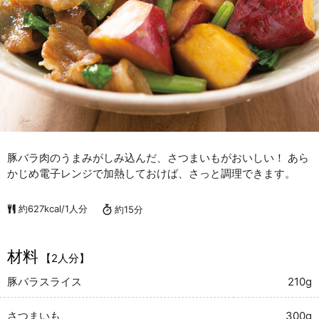
豚バラ肉のうまみがしみ込んだ、さつまいもがおいしい！ あら
かじめ電子レンジで加熱しておけば、さっと調理できます。
約627kcal/1人分
約15分
材料
【2人分】
豚バラスライス
210g
さつまいも
300g