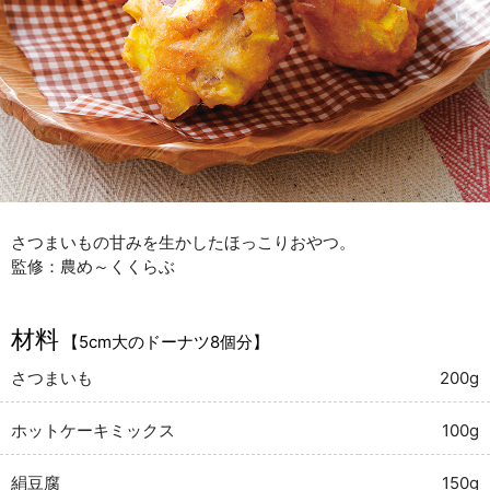
さつまいもの甘みを生かしたほっこりおやつ。
監修：農め～くくらぶ
材料
【5cm大のドーナツ8個分】
さつまいも
200g
ホットケーキミックス
100g
絹豆腐
150g