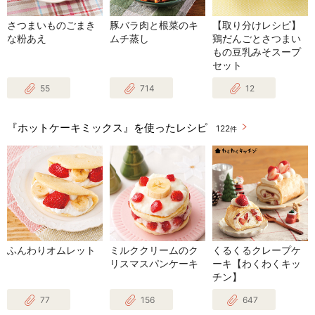
さつまいものごまき
豚バラ肉と根菜のキ
【取り分けレシピ】
な粉あえ
ムチ蒸し
鶏だんごとさつまい
もの豆乳みそスープ
セット
55
714
12
『ホットケーキミックス』を使ったレシピ
122
件
ふんわりオムレット
ミルククリームのク
くるくるクレープケ
リスマスパンケーキ
ーキ【わくわくキッ
チン】
77
156
647