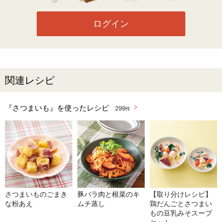
ログイン
関連レシピ
『さつまいも』を使ったレシピ
299
件
さつまいものごまき
豚バラ肉と根菜のキ
【取り分けレシピ】
な粉あえ
ムチ蒸し
鶏だんごとさつまい
もの豆乳みそスープ