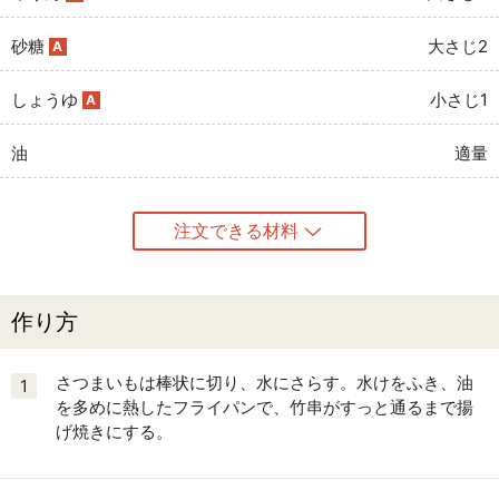
砂糖
大さじ2
A
しょうゆ
小さじ1
A
油
適量
注文できる材料
作り方
さつまいもは棒状に切り、水にさらす。水けをふき、油
1
を多めに熱したフライパンで、竹串がすっと通るまで揚
げ焼きにする。