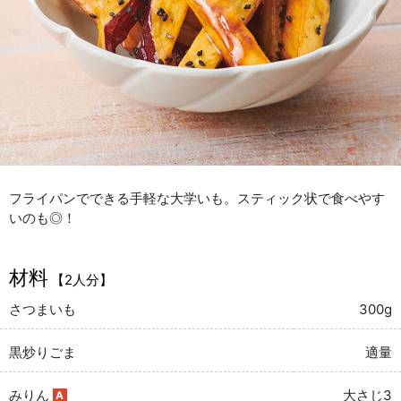
フライパンでできる手軽な大学いも。スティック状で食べやす
いのも◎！
材料
【2人分】
さつまいも
300g
黒炒りごま
適量
みりん
大さじ3
A