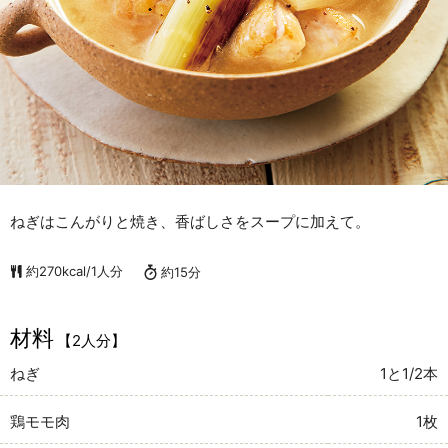
ねぎはこんがりと焼き、香ばしさをスープに加えて。
約270kcal/1人分
約15分
材料
【2人分】
ねぎ
1と1/2本
鶏モモ肉
1枚