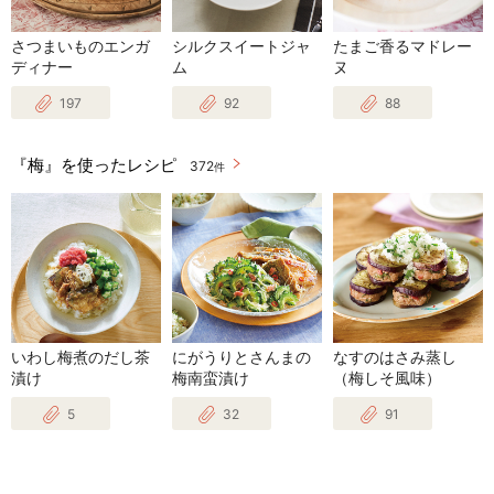
さつまいものエンガ
シルクスイートジャ
たまご香るマドレー
ディナー
ム
ヌ
197
92
88
『梅』を使ったレシピ
372
件
いわし梅煮のだし茶
にがうりとさんまの
なすのはさみ蒸し
漬け
梅南蛮漬け
（梅しそ風味）
5
32
91