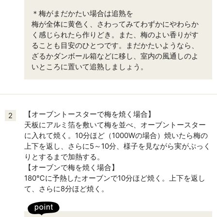
＊梅がまだかたい場合は追熟を
梅が全体に黄色く、さわってみてわずかにやわらか
く感じられたら作りどき。また、梅のよい香りがす
ることも目安のひとつです。まだかたいようなら、
ざるかダンボール箱などに移し、室内の風通しのよ
いところに置いて追熟しましょう。
【オーブントースターで梅を焼く場合】
2
天板にアルミ箔を敷いて梅を並べ、オーブントースター
に入れて焼く。10分ほど（1000Wの場合）焼いたら梅の
上下を返し、さらに5～10分、様子を見ながら実がぷっく
りとするまで加熱する。
【オーブンで梅を焼く場合】
180℃に予熱したオーブンで10分ほど焼く。上下を返し
て、さらに8分ほど焼く。