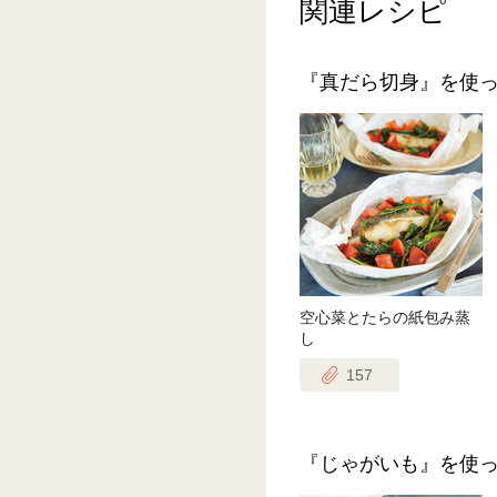
関連レシピ
『真だら切身』を使
空心菜とたらの紙包み蒸
し
157
『じゃがいも』を使