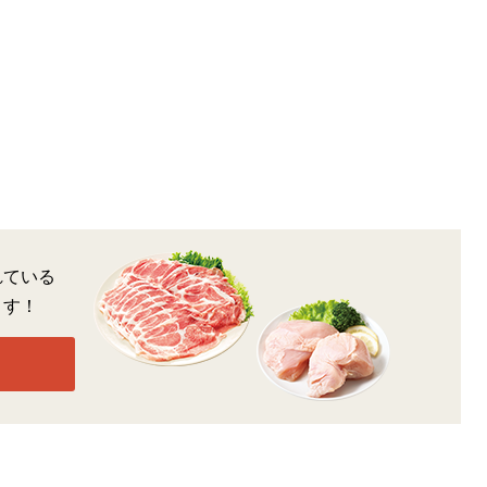
れている
ます！