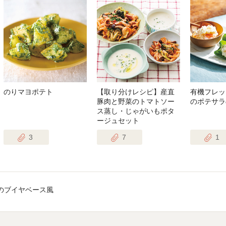
のりマヨポテト
【取り分けレシピ】産直
有機フレッ
豚肉と野菜のトマトソー
のポテサラ
ス蒸し・じゃがいもポタ
ージュセット
3
7
1
のブイヤベース風