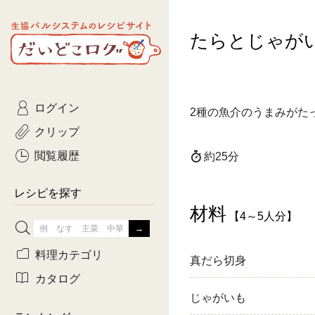
生協パルシステムのレシピ
たらとじゃが
コトコト
サイト
主菜
ひとさ
だいどこログ
サラダ・あえもの
農家生
Kinari
ログイン
常備菜・作りおき
おきらくだ
2種の魚介のうまみがた
yumyumいっしょご
クリップ
おつまみ
3日分ご
ぷれーんぺいじ
閲覧履歴
約25分
3日分ご
乾物屋さん
レシピを探す
つくりお
材料
【4～5人分】
がんば
料理カテゴリ
真だら切身
有賀薫さんのスー
カタログ
じゃがいも
牛肉