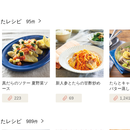
ったレシピ
95
件
真だらのソテー 夏野菜ソ
新人参とたらの甘酢炒め
たらとキャ
ース
バター蒸し
223
69
1,24
ったレシピ
989
件