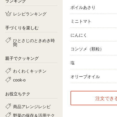
ランキング
ボイルあさり
鶏肉
レシピランキング
魚
ミニトマト
手づくりを楽しむ
ピーマン
にんにく
ひとさじのときめき時
間
トマト
コンソメ（顆粒）
親子でクッキング
塩
わくわくキッチン
オリーブオイル
cook-o
お役立ちテク
注文でき
商品アレンジレシピ
野菜の保存＆活用テク