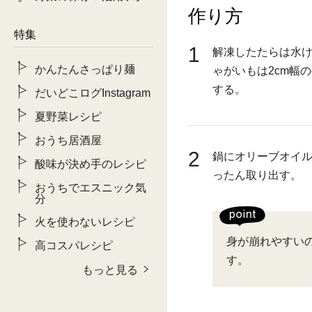
作り方
特集
1
解凍したたらは水
かんたんさっぱり麺
ゃがいもは2cm幅
する。
だいどこログInstagram
夏野菜レシピ
おうち居酒屋
2
鍋にオリーブオイ
酸味が決め手のレシピ
ったん取り出す。
おうちでエスニック気
分
火を使わないレシピ
身が崩れやすい
高コスパレシピ
す。
もっと見る