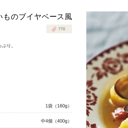
いものブイヤベース風
じのときめき時間
副菜
770
まれの野菜レシピ
汁物
1歳半からの幼児食
お弁当
っぷり。
はん
はんセット（2人分）
おやつ・デザート
はんセット（3人分）
き肉魚菜菜セット
らない平日ごはん
1袋（160g）
プ
飛田和緒さんレシピ
中4個（400g）
探す
豚肉