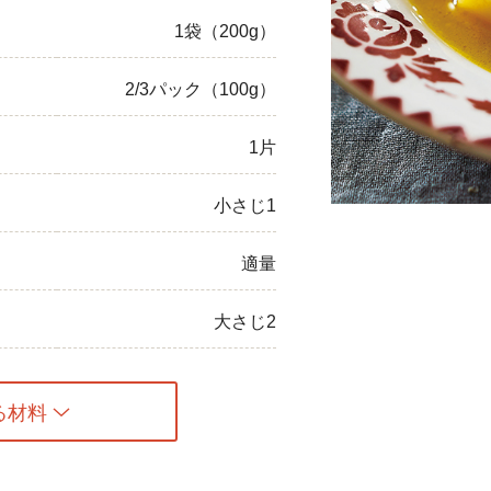
1袋（200g）
ひき肉
アスパラガス
2/3パック（100g）
なす
1片
たまねぎ
小さじ1
適量
大さじ2
る材料