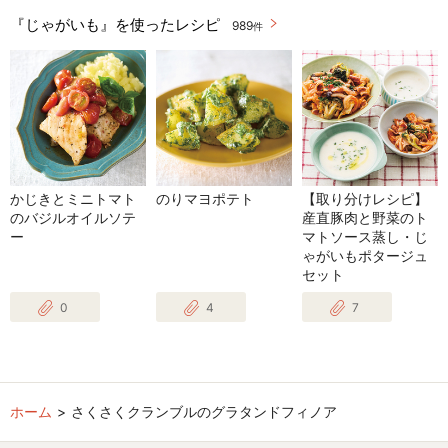
『じゃがいも』を使ったレシピ
989
件
かじきとミニトマト
のりマヨポテト
【取り分けレシピ】
のバジルオイルソテ
産直豚肉と野菜のト
ー
マトソース蒸し・じ
ゃがいもポタージュ
セット
0
4
7
ホーム
さくさくクランブルのグラタンドフィノア