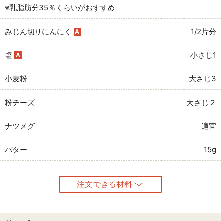
※乳脂肪分35％くらいがおすすめ
みじん切りにんにく
1/2片分
A
塩
小さじ1
A
小麦粉
大さじ3
粉チーズ
大さじ２
ナツメグ
適宜
バター
15g
注文できる材料