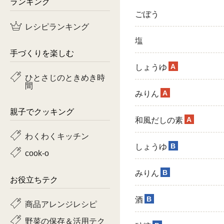
ランキング
ごぼう
鶏肉
レシピランキング
魚
塩
手づくりを楽しむ
ピーマン
A
しょうゆ
ひとさじのときめき時
間
トマト
A
みりん
親子でクッキング
A
和風だしの素
わくわくキッチン
B
しょうゆ
cook-o
B
みりん
お役立ちテク
B
酒
商品アレンジレシピ
野菜の保存＆活用テク