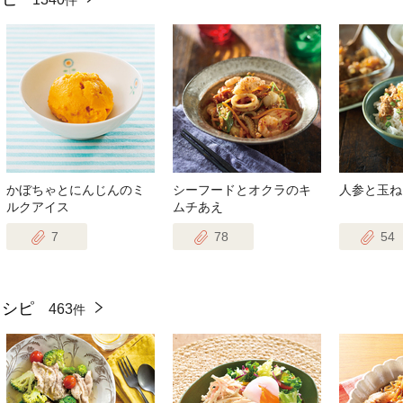
かぼちゃとにんじんのミ
シーフードとオクラのキ
人参と玉ね
ルクアイス
ムチあえ
7
78
54
レシピ
463
件