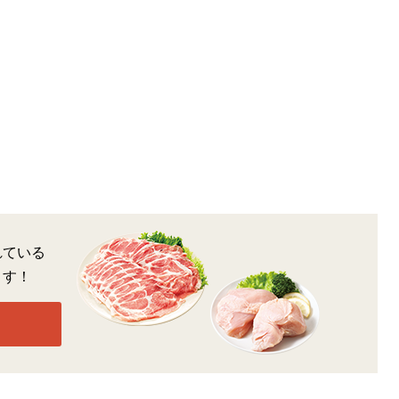
れている
ます！