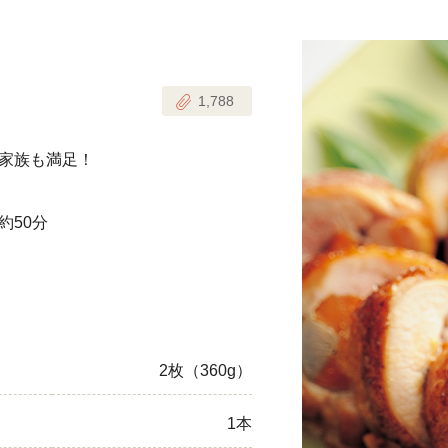
じのときめき時間
副菜
1,788
まれの野菜レシピ
汁物
1歳半からの幼児食
お弁当
家族も満足！
はん
はんセット（2人分）
おやつ・デザート
約50分
はんセット（3人分）
き肉魚菜菜セット
らない平日ごはん
2枚（360g）
プ
飛田和緒さんレシピ
1本
探す
豚肉