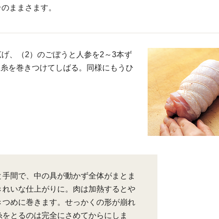
そのままさます。
広げ、（2）のごぼうと人参を2～3本ず
こ糸を巻きつけてしばる。同様にもうひ
と手間で、中の具が動かず全体がまとま
きれいな仕上がりに。肉は加熱するとや
きつめに巻きます。せっかくの形が崩れ
糸をとるのは完全にさめてからにしま