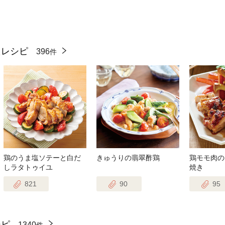
たレシピ
396
件
鶏のうま塩ソテーと白だ
きゅうりの翡翠酢鶏
鶏モモ肉の
しラタトゥイユ
焼き
821
90
95
シピ
1340
件