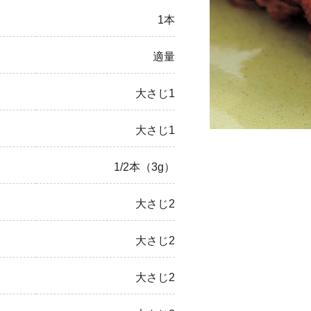
1本
ひき肉
アスパラガス
適量
なす
大さじ1
たまねぎ
大さじ1
1/2本（3g）
大さじ2
大さじ2
大さじ2