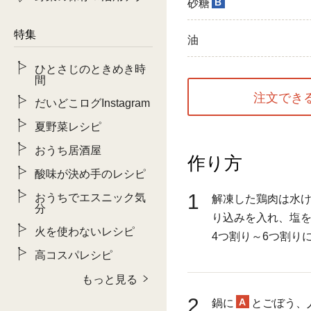
B
砂糖
特集
油
ひとさじのときめき時
間
注文でき
だいどこログInstagram
夏野菜レシピ
おうち居酒屋
作り方
酸味が決め手のレシピ
1
おうちでエスニック気
解凍した鶏肉は水
分
り込みを入れ、塩を
火を使わないレシピ
4つ割り～6つ割り
高コスパレシピ
もっと見る
2
A
鍋に
とごぼう、