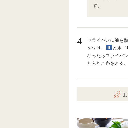
す。
4
フライパンに油を熱
B
を付け、
と水（
なったらフライパ
たらたこ糸をとる
1