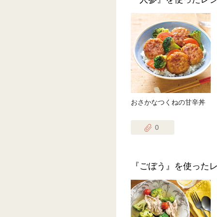
おさかなつくねの甘辛丼
0
『ごぼう』を使った