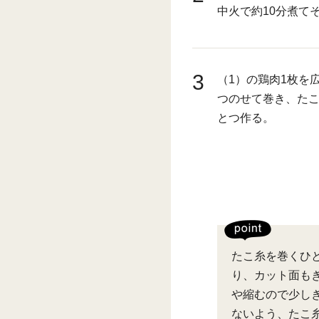
中火で約10分煮て
3
（1）の鶏肉1枚を
つのせて巻き、た
とつ作る。
たこ糸を巻くひ
り、カット面も
や縮むので少し
ないよう、たこ