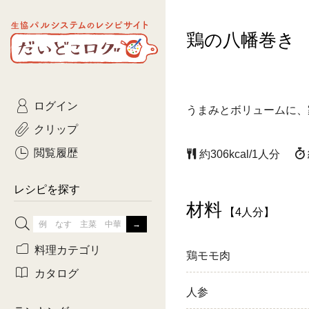
生協パルシステムのレシピ
鶏の八幡巻き
コトコト
サイト
主菜
ひとさ
だいどこログ
サラダ・あえもの
農家生
Kinari
ログイン
常備菜・作りおき
おきらくだ
うまみとボリュームに、
yumyumいっしょご
クリップ
おつまみ
3日分ご
ぷれーんぺいじ
閲覧履歴
約306kcal/1人分
3日分ご
乾物屋さん
レシピを探す
つくりお
材料
【4人分】
がんば
料理カテゴリ
鶏モモ肉
有賀薫さんのスー
カタログ
人参
牛肉