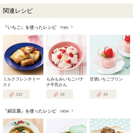
関連レシピ
『いちご』を使ったレシピ
116
件
ミルクフレンチトー
もみもみいちごバナ
甘酒いちごプリン
スト
ナ牛乳かん
222
29
45
『絹豆腐』を使ったレシピ
145
件