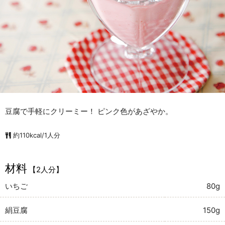
豆腐で手軽にクリーミー！ ピンク色があざやか。
約110kcal/1人分
材料
【2人分】
いちご
80g
絹豆腐
150g