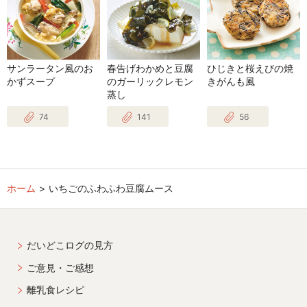
サンラータン風のお
春告げわかめと豆腐
ひじきと桜えびの焼
かずスープ
のガーリックレモン
きがんも風
蒸し
74
141
56
ホーム
いちごのふわふわ豆腐ムース
だいどこログの見方
ご意見・ご感想
離乳食レシピ