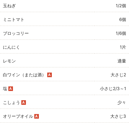
玉ねぎ
1/2個
ミニトマト
6個
ブロッコリー
1/6個
にんにく
1片
レモン
適量
白ワイン（または酒）
大さじ2
A
塩
小さじ2/3～1
A
こしょう
少々
A
オリーブオイル
大さじ3
A