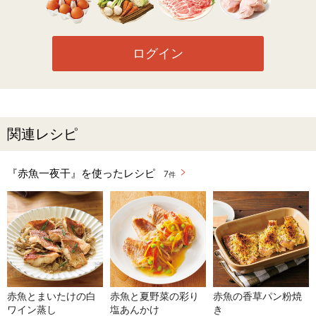
ログイン
関連レシピ
『赤魚一夜干』を使ったレシピ
7
件
赤魚とまいたけの白
赤魚と夏野菜の彩り
赤魚の香草パン粉焼
ワイン蒸し
塩あんかけ
き