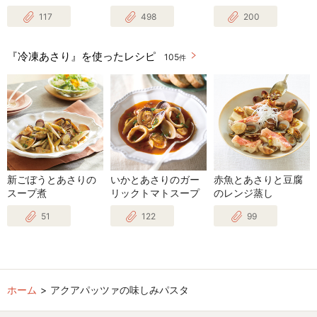
117
498
200
『冷凍あさり』を使ったレシピ
105
件
新ごぼうとあさりの
いかとあさりのガー
赤魚とあさりと豆腐
スープ煮
リックトマトスープ
のレンジ蒸し
51
122
99
ホーム
アクアパッツァの味しみパスタ