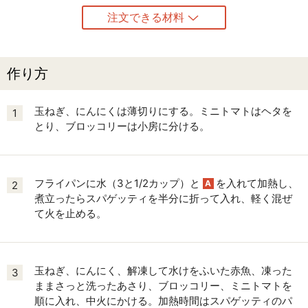
注文できる材料
作り方
玉ねぎ、にんにくは薄切りにする。ミニトマトはヘタを
1
とり、ブロッコリーは小房に分ける。
フライパンに水（3と1/2カップ）と
を入れて加熱し、
A
2
煮立ったらスパゲッティを半分に折って入れ、軽く混ぜ
て火を止める。
玉ねぎ、にんにく、解凍して水けをふいた赤魚、凍った
3
ままさっと洗ったあさり、ブロッコリー、ミニトマトを
順に入れ、中火にかける。加熱時間はスパゲッティのパ