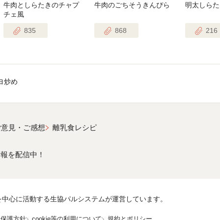
牛肉としらたきのチャプ
牛肉のごちそうきんぴら
明太しらた
チェ風
835
868
216
ヨ炒め
ご意見・ご感想
離乳食レシピ
情報を配信中！
を中心に活動する生協パルシステムが運営しています。
報保護方針
cookie等の利用について
規約とポリシー