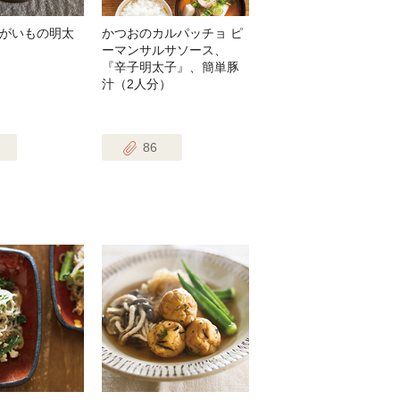
がいもの明太
かつおのカルパッチョ ピ
ーマンサルサソース、
『辛子明太子』、簡単豚
汁（2人分）
86