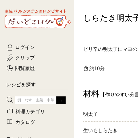
生協パルシステムのレシピ
しらたき明太
コトコト
サイト
主菜
ひとさ
だいどこログ
サラダ・あえもの
農家生
Kinari
ログイン
常備菜・作りおき
おきらくだ
ピリ辛の明太子にマヨの
yumyumいっしょご
クリップ
おつまみ
3日分ご
ぷれーんぺいじ
閲覧履歴
約10分
3日分ご
乾物屋さん
レシピを探す
つくりお
材料
【作りやすい分
がんば
料理カテゴリ
明太子
有賀薫さんのスー
カタログ
生いもしらたき
牛肉