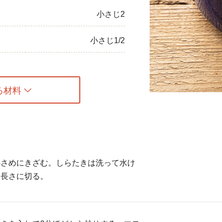
小さじ2
ひき肉
アスパラガス
小さじ1/2
なす
たまねぎ
る材料
小さめにきざむ。しらたきは洗って水け
い長さに切る。