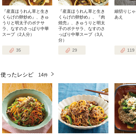
『産直ほうれん草と生き
『産直ほうれん草と生き
細切りじゃ
くらげの卵炒め』、きゅ
くらげの卵炒め』、『肉
あえ
うりと明太子のポテサ
焼売』、きゅうりと明太
ラ、なすのさっぱり中華
子のポテサラ、なすのさ
スープ（2人分）
っぱり中華スープ（3人
分）
35
29
119
を使ったレシピ
14
件