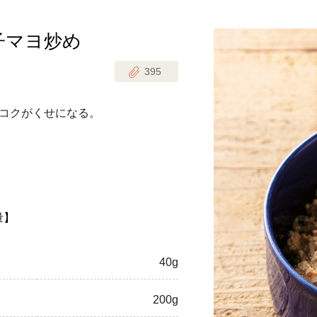
子マヨ炒め
じのときめき時間
副菜
395
まれの野菜レシピ
汁物
1歳半からの幼児食
お弁当
コクがくせになる。
はん
はんセット（2人分）
おやつ・デザート
はんセット（3人分）
き肉魚菜菜セット
量】
らない平日ごはん
40g
プ
飛田和緒さんレシピ
200g
探す
豚肉