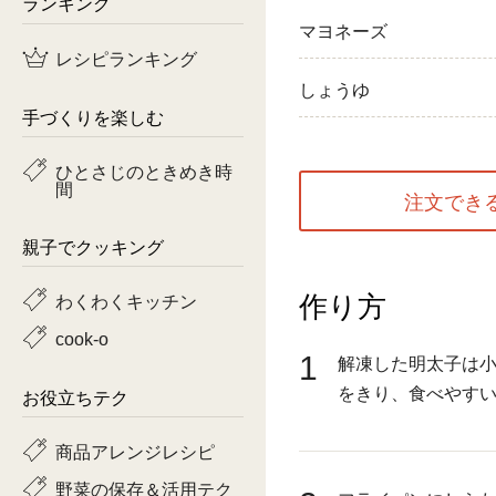
ランキング
マヨネーズ
鶏肉
レシピランキング
魚
しょうゆ
手づくりを楽しむ
ピーマン
ひとさじのときめき時
間
トマト
注文でき
親子でクッキング
作り方
わくわくキッチン
cook-o
1
解凍した明太子は
をきり、食べやす
お役立ちテク
商品アレンジレシピ
野菜の保存＆活用テク