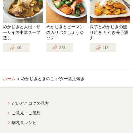
めかじきと大根・ザ
めかじきとピーマン
長芋とめかじきの照
ーサイの中華スープ
のガリバタしょうゆ
り焼き たたき長芋添
蒸し
ソテー
え
40
228
113
ホーム
めかじきときのこ バター醤油焼き
だいどこログの見方
ご意見・ご感想
離乳食レシピ