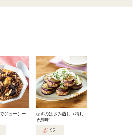
でジューシー
なすのはさみ蒸し（梅し
そ風味）
95