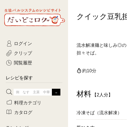
生協パルシステムのレシピ
クイック豆乳
コトコト
サイト
主菜
ひとさ
だいどこログ
サラダ・あえもの
農家生
Kinari
ログイン
常備菜・作りおき
おきらくだ
流水解凍麺と味しみ◎の
yumyumいっしょご
クリップ
担々そば。
おつまみ
3日分ご
ぷれーんぺいじ
閲覧履歴
約10分
3日分ご
乾物屋さん
レシピを探す
つくりお
材料
【2人分】
がんば
料理カテゴリ
有賀薫さんのスー
カタログ
冷凍そば（流水解凍）
牛肉