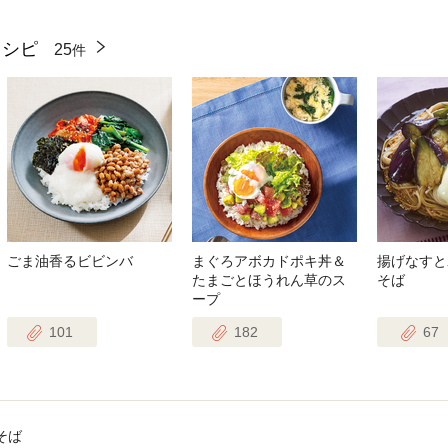
レシピ
25
件
ごま油香るビビンバ
まぐろアボカドポキ丼＆
揚げなすと
たまごとほうれん草のス
そば
ープ
101
182
67
そば