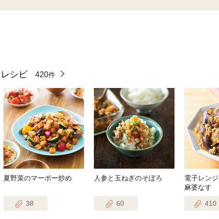
たレシピ
420
件
夏野菜のマーボー炒め
人参と玉ねぎのそぼろ
電子レンジ
麻婆なす
38
60
410