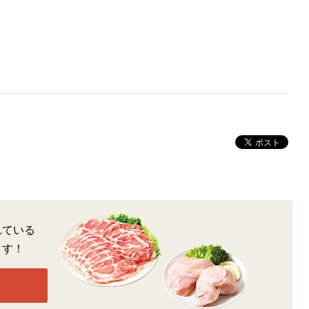
れている
ます！