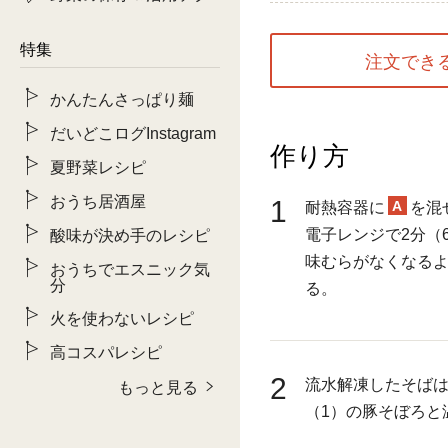
特集
注文でき
かんたんさっぱり麺
だいどこログInstagram
作り方
夏野菜レシピ
おうち居酒屋
1
A
耐熱容器に
を混
電子レンジで2分（
酸味が決め手のレシピ
味むらがなくなる
おうちでエスニック気
分
る。
火を使わないレシピ
高コスパレシピ
2
流水解凍したそば
もっと見る
（1）の豚そぼろと