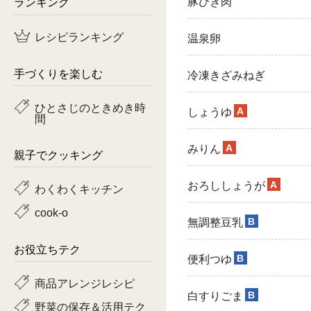
ランキング
豚ひき肉
鶏肉
レシピランキング
温泉卵
魚
手づくりを楽しむ
冷凍きざみねぎ
ピーマン
ひとさじのときめき時
A
しょうゆ
間
トマト
A
みりん
親子でクッキング
A
おろししょうが
わくわくキッチン
cook-o
B
無調整豆乳
お役立ちテク
B
便利つゆ
商品アレンジレシピ
B
白すりごま
野菜の保存＆活用テク