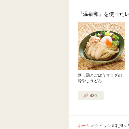
『温泉卵』を使った
蒸し鶏とごぼうサラダの
冷やしうどん
430
ホーム
クイック豆乳担々