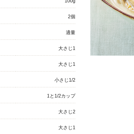
100g
ひき肉
2個
アスパラガス
適量
なす
大さじ1
たまねぎ
大さじ1
小さじ1/2
1と1/2カップ
大さじ2
大さじ1