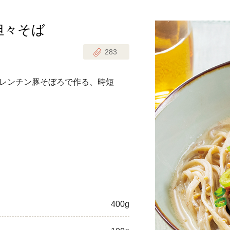
担々そば
じのときめき時間
副菜
283
まれの野菜レシピ
汁物
1歳半からの幼児食
お弁当
レンチン豚そぼろで作る、時短
はん
はんセット（2人分）
おやつ・デザート
はんセット（3人分）
き肉魚菜菜セット
らない平日ごはん
プ
飛田和緒さんレシピ
400g
探す
豚肉