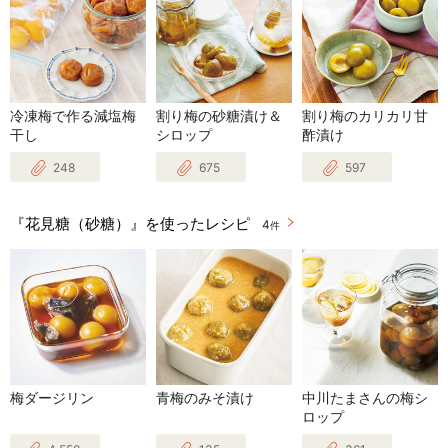
冷凍梅で作る減塩梅
割り梅の砂糖漬け＆
割り梅のカリカリ甘
干し
シロップ
酢漬け
248
675
597
『花見糖（砂糖）』を使ったレシピ
4
件
梅ダージリン
青梅のみそ漬け
中川たまさんの梅シ
ロップ