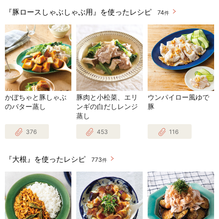
『豚ロースしゃぶしゃぶ用』を使ったレシピ
74
件
かぼちゃと豚しゃぶ
豚肉と小松菜、エリ
ウンパイロー風ゆで
のバター蒸し
ンギの白だしレンジ
豚
蒸し
376
453
116
『大根』を使ったレシピ
773
件