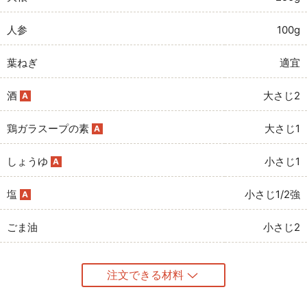
人参
100g
葉ねぎ
適宜
酒
大さじ2
A
鶏ガラスープの素
大さじ1
A
しょうゆ
小さじ1
A
塩
小さじ1/2強
A
ごま油
小さじ2
注文できる材料