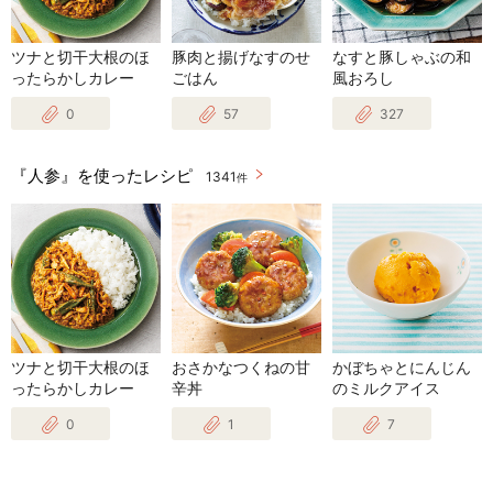
ツナと切干大根のほ
豚肉と揚げなすのせ
なすと豚しゃぶの和
ったらかしカレー
ごはん
風おろし
0
57
327
『人参』を使ったレシピ
1341
件
ツナと切干大根のほ
おさかなつくねの甘
かぼちゃとにんじん
ったらかしカレー
辛丼
のミルクアイス
0
1
7