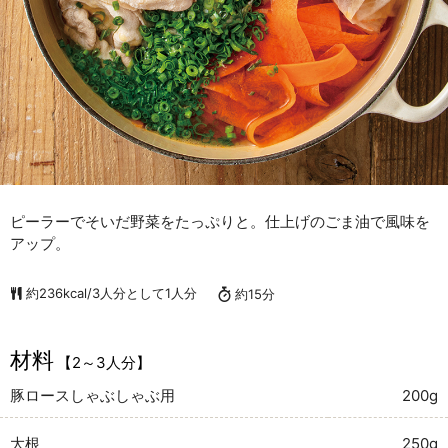
ピーラーでそいだ野菜をたっぷりと。仕上げのごま油で風味を
アップ。
約236kcal/3人分として1人分
約15分
材料
【2～3人分】
豚ロースしゃぶしゃぶ用
200g
大根
250g