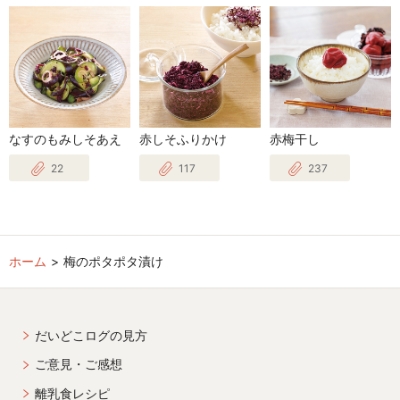
なすのもみしそあえ
赤しそふりかけ
赤梅干し
22
117
237
ホーム
梅のポタポタ漬け
だいどこログの見方
ご意見・ご感想
離乳食レシピ