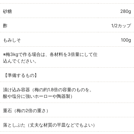
砂糖
280g
酢
1/2カップ
もみしそ
100g
※梅3kgで作る場合は、各材料を3倍量にして仕
込んでください。
【準備するもの】
漬け込み容器（梅の約1.8倍の容量のものを。
酸や塩分に強いホーローや陶器製）
重石（梅の2倍の重さ）
落としぶた（丈夫な材質の平皿などでもよい）