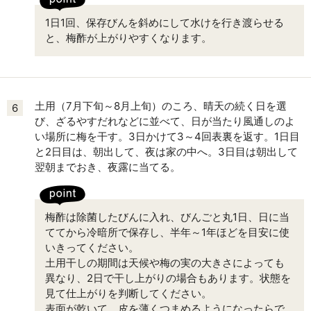
1日1回、保存びんを斜めにして水けを行き渡らせる
と、梅酢が上がりやすくなります。
土用（7月下旬～8月上旬）のころ、晴天の続く日を選
6
び、ざるやすだれなどに並べて、日が当たり風通しのよ
い場所に梅を干す。3日かけて3～4回表裏を返す。1日目
と2日目は、朝出して、夜は家の中へ。3日目は朝出して
翌朝までおき、夜露に当てる。
梅酢は除菌したびんに入れ、びんごと丸1日、日に当
ててから冷暗所で保存し、半年～1年ほどを目安に使
いきってください。
土用干しの期間は天候や梅の実の大きさによっても
異なり、2日で干し上がりの場合もあります。状態を
見て仕上がりを判断してください。
表面が乾いて、皮を薄くつまめるようになったらで