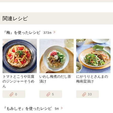
関連レシピ
『梅』を使ったレシピ
373
件
トマトとこうや豆腐
いわし梅煮のだし茶
にがうりとさんまの
のジンジャーそうめ
漬け
梅南蛮漬け
ん
0
5
33
『もみしそ』を使ったレシピ
5
件