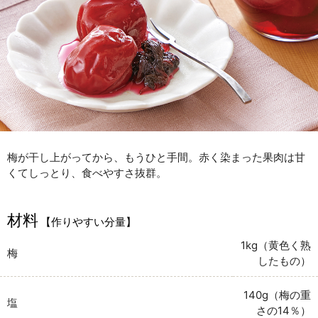
梅が干し上がってから、もうひと手間。赤く染まった果肉は甘
くてしっとり、食べやすさ抜群。
材料
【作りやすい分量】
1kg（黄色く熟
梅
したもの）
140g（梅の重
塩
さの14％）