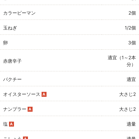
カラーピーマン
2個
玉ねぎ
1/2個
卵
3個
適宜（1～2本
赤唐辛子
分）
パクチー
適宜
オイスターソース
大さじ2
A
ナンプラー
大さじ2
A
塩
適量
A
こしょう
適量
A