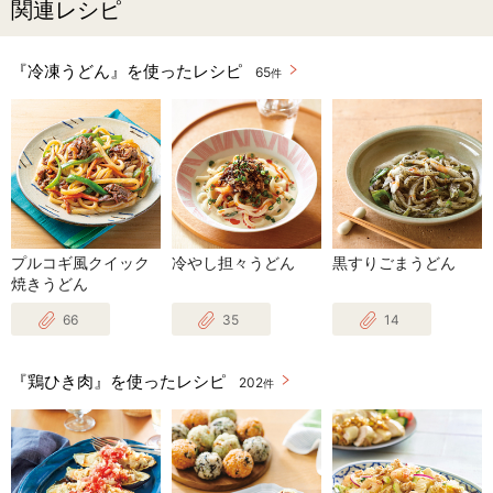
関連レシピ
『冷凍うどん』を使ったレシピ
65
件
プルコギ風クイック
冷やし担々うどん
黒すりごまうどん
焼きうどん
66
35
14
『鶏ひき肉』を使ったレシピ
202
件