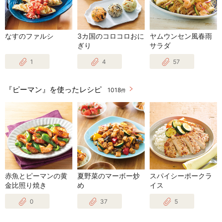
なすのファルシ
3カ国のコロコロおに
ヤムウンセン風春雨
ぎり
サラダ
1
4
57
『ピーマン』を使ったレシピ
1018
件
赤魚とピーマンの黄
夏野菜のマーボー炒
スパイシーポークラ
金比照り焼き
め
イス
0
37
5