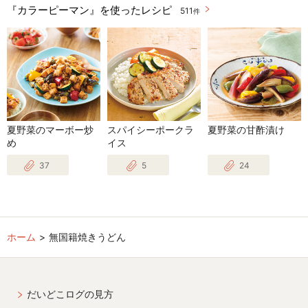
『カラーピーマン』を使ったレシピ
511
件
夏野菜のマーボー炒
スパイシーポークラ
夏野菜の甘酢漬け
め
イス
37
5
24
ホーム
無国籍焼きうどん
だいどこログの見方