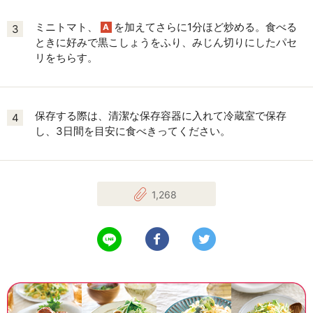
ミニトマト、
を加えてさらに1分ほど炒める。食べる
A
3
ときに好みで黒こしょうをふり、みじん切りにしたパセ
リをちらす。
保存する際は、清潔な保存容器に入れて冷蔵室で保存
4
し、3日間を目安に食べきってください。
1,268
LINEで送る
Facebookでシェアする
Twitterでツイート