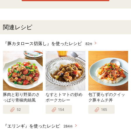
関連レシピ
『豚カタロース切落し』を使ったレシピ
82
件
豚肉と彩り野菜のさ
なすとトマトの炒め
包丁要らずのクイッ
っぱり青椒肉絲風
ポークカレー
ク豚キムチ丼
52
154
165
『エリンギ』を使ったレシピ
284
件