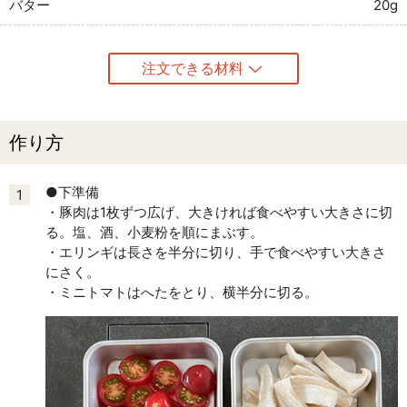
バター
20g
注文できる材料
作り方
●下準備
1
・豚肉は1枚ずつ広げ、大きければ食べやすい大きさに切
る。塩、酒、小麦粉を順にまぶす。
・エリンギは長さを半分に切り、手で食べやすい大きさ
にさく。
・ミニトマトはへたをとり、横半分に切る。