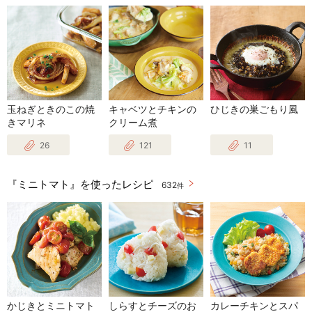
玉ねぎときのこの焼
キャベツとチキンの
ひじきの巣ごもり風
きマリネ
クリーム煮
26
121
11
『ミニトマト』を使ったレシピ
632
件
かじきとミニトマト
しらすとチーズのお
カレーチキンとスパ