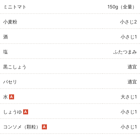
ミニトマト
150g（全量）
小麦粉
小さじ2
酒
小さじ1
塩
ふたつまみ
黒こしょう
適宜
パセリ
適宜
水
大さじ1
A
しょうゆ
小さじ1
A
コンソメ（顆粒）
小さじ1
A