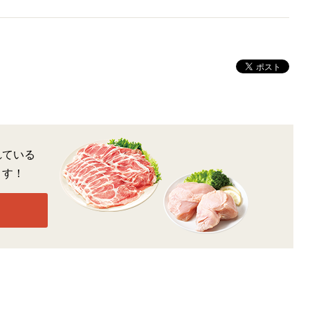
れている
ます！