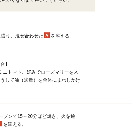
わらかくなるまで焼いてください。
A
に盛り、混ぜ合わせた
を添える。
場合】
ミニトマト、好みでローズマリーを入
ょうして油（適量）を全体にまわしかけ
ーブンで15～20分ほど焼き、火を通
A
を添える。