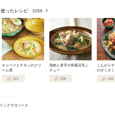
を使ったレシピ
225
件
キャベツとチキンのクリ
鶏肉と里芋の和風豆乳シ
こんがりチ
ーム煮
チュー
のざくざく
121
208
142
ーリックマヨソース