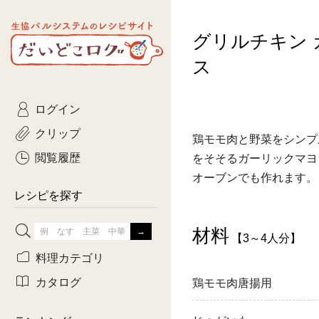
生協パルシステムのレシピ
グリルチキン
コトコト
サイト
主菜
ひとさ
だいどこログ
ス
サラダ・あえもの
農家生
Kinari
ログイン
常備菜・作りおき
おきらくだ
yumyumいっしょご
クリップ
鶏モモ肉と野菜をシンプ
おつまみ
3日分ご
ぷれーんぺいじ
閲覧履歴
をそそるガーリックマヨ
オーブンでも作れます。
3日分ご
乾物屋さん
レシピを探す
つくりお
材料
【3～4人分】
がんば
料理カテゴリ
有賀薫さんのスー
カタログ
鶏モモ肉唐揚用
牛肉