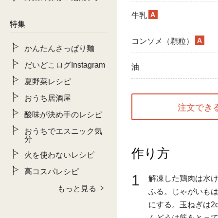
A
牛乳
特集
A
コンソメ（顆粒）
かんたんさっぱり麺
だいどこログInstagram
油
夏野菜レシピ
おうち居酒屋
注文でき
酸味が決め手のレシピ
おうちでエスニック気
分
作り方
火を使わないレシピ
高コスパレシピ
1
解凍した鶏肉は水
もっと見る
ふる。じゃがいもは
にする。玉ねぎは2
んどうは筋をとっ