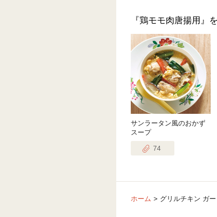
『鶏モモ肉唐揚用』
サンラータン風のおかず
スープ
74
ホーム
グリルチキン ガ