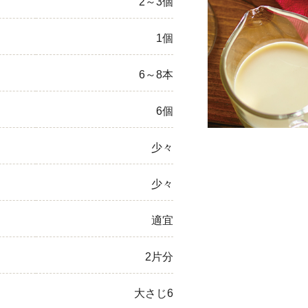
2～3個
ひき肉
1個
アスパラガス
6～8本
なす
6個
たまねぎ
少々
少々
適宜
2片分
大さじ6