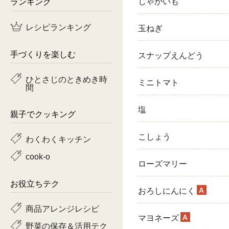
ランキング
じゃがいも
鶏肉
レシピランキング
玉ねぎ
魚
手づくりを楽しむ
スナップえんどう
ピーマン
ひとさじのときめき時
ミニトマト
間
トマト
塩
親子でクッキング
こしょう
わくわくキッチン
cook-o
ローズマリー
お役立ちテク
A
おろしにんにく
商品アレンジレシピ
A
マヨネーズ
野菜の保存＆活用テク