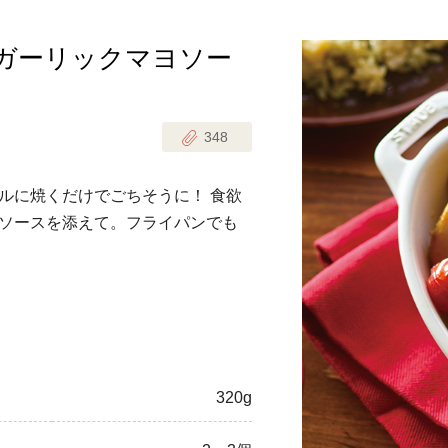
 ガーリックマヨソー
じのときめき時間
副菜
まれの野菜レシピ
汁物
348
1歳半からの幼児食
お弁当
はん
ルに焼くだけでごちそうに！ 食欲
はんセット（2人分）
おやつ・デザート
ソースを添えて。フライパンでも
はんセット（3人分）
き肉魚菜菜セット
らない平日ごはん
プ
飛田和緒さんレシピ
320g
探す
豚肉