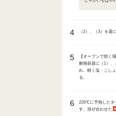
じゃがいもはや
4
（2）、（3）を器
5
【オーブンで焼く
耐熱容器に（1）、
れ、軽く塩・こし
る。
6
220℃に予熱したオ
す。混ぜ合わせた