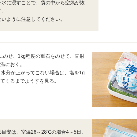
を水に浸すことで、袋の中から空気が抜
す。
ないように注意してください。
にのせ、1kg程度の重石をのせて、直射
常温におく。
も水分が上がってこない場合は、塩を1g
出てくるまでようすを見る。
目安は、室温26～28℃の場合4～5日、