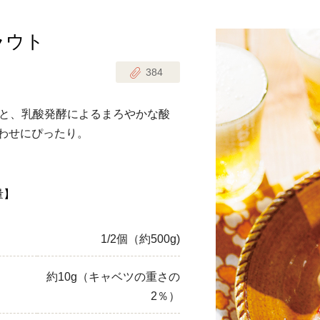
ラウト
じのときめき時間
副菜
384
まれの野菜レシピ
汁物
1歳半からの幼児食
お弁当
と、乳酸発酵によるまろやかな酸
はん
合わせにぴったり。
はんセット（2人分）
おやつ・デザート
はんセット（3人分）
量】
き肉魚菜菜セット
1/2個（約500g)
らない平日ごはん
約10g（キャベツの重さの
プ
飛田和緒さんレシピ
2％）
探す
豚肉