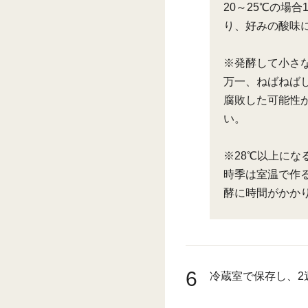
20～25℃の場
り、好みの酸味
※発酵して小さ
万一、ねばねば
腐敗した可能性
い。
※28℃以上に
時季は室温で作
酵に時間がかか
6
冷蔵室で保存し、2