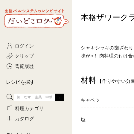
生協パルシステムのレシピ
本格ザワーク
コトコト
サイト
主菜
ひとさ
だいどこログ
サラダ・あえもの
農家生
Kinari
ログイン
常備菜・作りおき
おきらくだ
シャキシャキの歯ざわり
yumyumいっしょご
クリップ
味が○！ 肉料理の付け
おつまみ
3日分ご
ぷれーんぺいじ
閲覧履歴
3日分ご
材料
【作りやすい分
乾物屋さん
レシピを探す
つくりお
キャベツ
がんば
料理カテゴリ
有賀薫さんのスー
カタログ
塩
牛肉