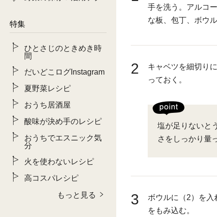
手を洗う。アルコ
な板、包丁、ボウ
特集
ひとさじのときめき時
間
2
キャベツを細切りに
だいどこログInstagram
っておく。
夏野菜レシピ
おうち居酒屋
酸味が決め手のレシピ
塩が足りないと
おうちでエスニック気
さをしっかり量
分
火を使わないレシピ
高コスパレシピ
もっと見る
3
ボウルに（2）を入
をもみ込む。