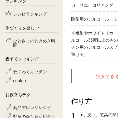
ランキング
ローリエ、コリアンダー
鶏肉
レシピランキング
除菌用のアルコール（※
魚
手づくりを楽しむ
ピーマン
※焼酎やホワイトリカー
ルコール35度以上のも
ひとさじのときめき時
間
トマト
チン用のアルコールスプ
避ける）
親子でクッキング
わくわくキッチン
注文でき
cook-o
お役立ちテク
作り方
商品アレンジレシピ
1
●手洗い、道具の除
野菜の保存＆活用テク