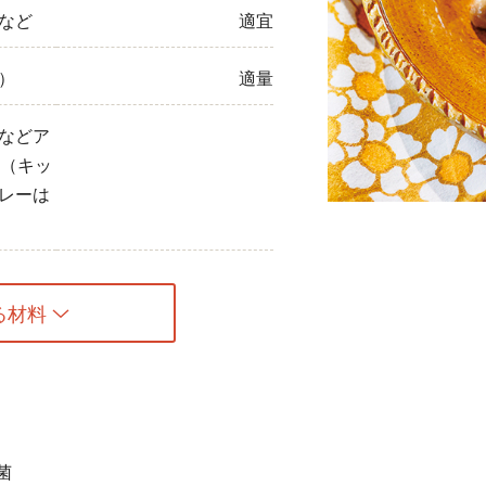
など
適宜
ひき肉
）
適量
アスパラガス
なす
などア
の（キッ
たまねぎ
レーは
る材料
菌