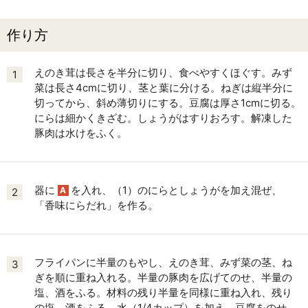
作り方
えのき茸は長さを半分に切り、食べやすくほぐす。みず
1
菜は長さ4cmに切り、茎と葉に分ける。ねぎは縦半分に
切ってから、斜め薄切りにする。豆腐は厚さ1cmに切る。
にらは細かくきざむ。しょうがはすりおろす。解凍した
豚肉は水けをふく。
器に
を入れ、（1）のにらとしょうがを加え混ぜ、
A
2
「香味にらだれ」を作る。
フライパンに半量のもやし、えのき茸、みず菜の茎、ね
3
ぎを順に重ね入れる。半量の豚肉を広げてのせ、半量の
塩、酒をふる。材料の残り半量を同様に重ね入れ、残り
の塩、酒をふる。水（1/4カップ）を加え、豆腐をのせ