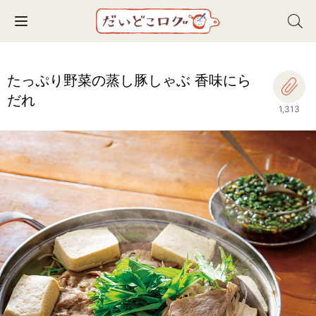
Toggle navigation
たっぷり野菜の蒸し豚しゃぶ 香味にら
だれ
1,313