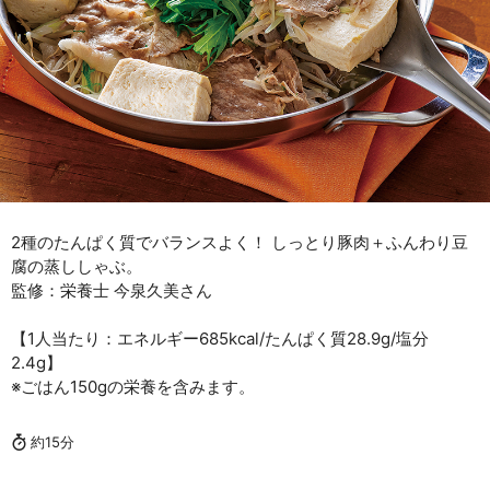
2種のたんぱく質でバランスよく！ しっとり豚肉＋ふんわり豆
腐の蒸ししゃぶ。
監修：栄養士 今泉久美さん
【1人当たり：エネルギー685kcal/たんぱく質28.9g/塩分
2.4g】
※ごはん150gの栄養を含みます。
約15分