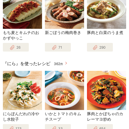
もち麦とキムチのお
新ごぼうの梅肉巻き
豚肉と白菜のうま煮
かずやっこ
26
71
290
『にら』を使ったレシピ
362
件
にらぽんだれの冷や
いかとトマトのキム
豚肉とかぼちゃのカ
し水餃子
チスープ
レーマヨ炒め
123
33
654