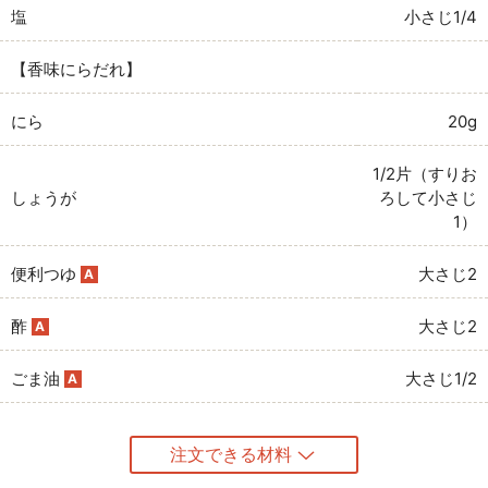
塩
小さじ1/4
【香味にらだれ】
にら
20g
1/2片（すりお
しょうが
ろして小さじ
1）
便利つゆ
大さじ2
A
酢
大さじ2
A
ごま油
大さじ1/2
A
注文できる材料