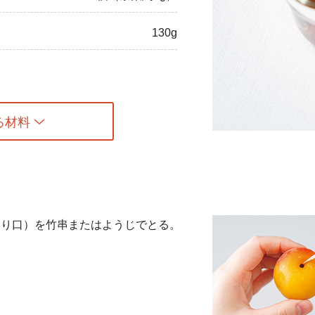
ひき肉
130g
アスパラガス
なす
たまねぎ
る材料
なり口）を竹串またはようじでとる。