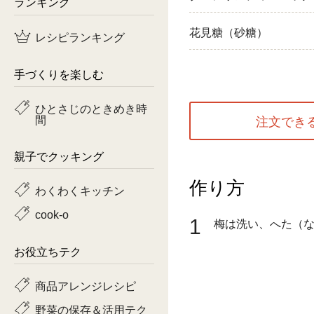
ランキング
鶏肉
花見糖（砂糖）
レシピランキング
魚
手づくりを楽しむ
ピーマン
ひとさじのときめき時
間
トマト
注文でき
親子でクッキング
作り方
わくわくキッチン
cook-o
1
梅は洗い、へた（
お役立ちテク
商品アレンジレシピ
野菜の保存＆活用テク