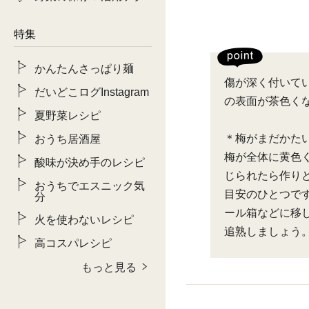
特集
かんたんさっぱり麺
傷が深く付いて
だいどこログInstagram
の表面が茶色く
夏野菜レシピ
＊梅がまだかた
おうち居酒屋
梅が全体に黄色
酸味が決め手のレシピ
じられたら作り
おうちでエスニック気
目安のひとつで
分
ール箱などに移
火を使わないレシピ
追熟しましょう
高コスパレシピ
もっと見る