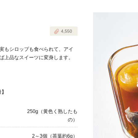
じのときめき時間
副菜
4,550
まれの野菜レシピ
汁物
1歳半からの幼児食
お弁当
実もシロップも食べられて、アイ
はん
ば上品なスイーツに変身します。
はんセット（2人分）
おやつ・デザート
はんセット（3人分）
き肉魚菜菜セット
量】
らない平日ごはん
250g（黄色く熟したも
プ
飛田和緒さんレシピ
の）
探す
豚肉
2～3個（茶葉約6g）