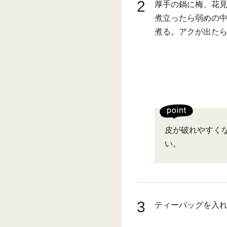
2
厚手の鍋に梅、花見
煮立ったら弱めの中
煮る。アクが出た
皮が破れやすく
い。
3
ティーバッグを入れ