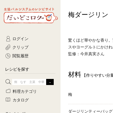
生協パルシステムのレシピ
梅ダージリン
コトコト
サイト
主菜
ひとさ
だいどこログ
サラダ・あえもの
農家生
Kinari
ログイン
常備菜・作りおき
おきらくだ
驚くほど華やかな香り。
yumyumいっしょご
クリップ
スやヨーグルトにかけれ
おつまみ
3日分ご
監修：今井真実さん
ぷれーんぺいじ
閲覧履歴
3日分ご
乾物屋さん
レシピを探す
材料
つくりお
【作りやすい分
がんば
料理カテゴリ
梅
有賀薫さんのスー
カタログ
牛肉
ダージリンティーバッグ