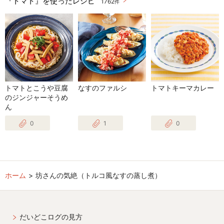
『トマト』を使ったレシピ
1762
件
トマトとこうや豆腐
なすのファルシ
トマトキーマカレー
のジンジャーそうめ
ん
0
1
0
ホーム
坊さんの気絶（トルコ風なすの蒸し煮）
だいどこログの見方