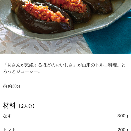
「坊さんが気絶するほどのおいしさ」が由来のトルコ料理。と
ろっとジューシー。
約30分
材料
【2人分】
なす
300g
トマト
200g