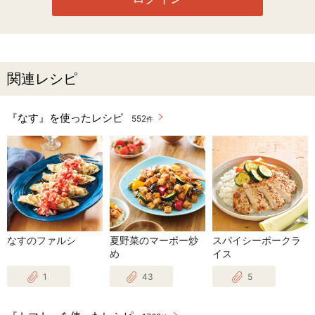
関連レシピ
『なす』を使ったレシピ
552
件
なすのファルシ
夏野菜のマーボー炒
スパイシーポークラ
め
イス
1
43
5