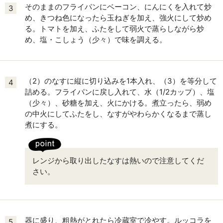
そのままのフライパンにベーコン、にんにくを入れて炒
3
め、きつね色になったら玉ねぎを加え、強火にして炒め
る。トマトを加え、ふたをして弱火で蒸らしながら炒
め、塩・こしょう（少々）で味を調える。
（2）のなすに縦に切り込みを1本入れ、（3）を等分して
4
詰める。フライパンに戻し入れて、水（1/2カップ）、塩
（少々）、砂糖を加え、火にかける。煮立ったら、弱め
の中火にしてふたをし、なすがやわらかくなるまで蒸し
煮にする。
レンジから取り出したなすは熱いので注意してくだ
さい。
器に盛り、粗熱がとれたら冷蔵室で冷やす。ルッコラを
5