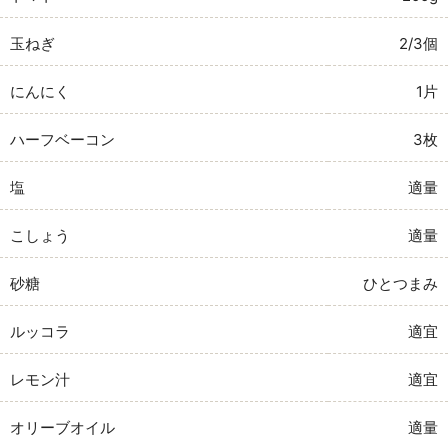
玉ねぎ
2/3個
にんにく
1片
ハーフベーコン
3枚
塩
適量
こしょう
適量
砂糖
ひとつまみ
ルッコラ
適宜
レモン汁
適宜
オリーブオイル
適量