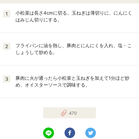
小松菜は長さ4cmに切る。玉ねぎは薄切りに、にんにく
1
はみじん切りにする。
フライパンに油を熱し、豚肉とにんにくを入れ、塩・こ
2
しょうして炒める。
豚肉に火が通ったら小松菜と玉ねぎを加えて1分ほど炒
3
め、オイスターソースで調味する。
470
LINEで送る
Facebookでシェアする
Twitterでツイート