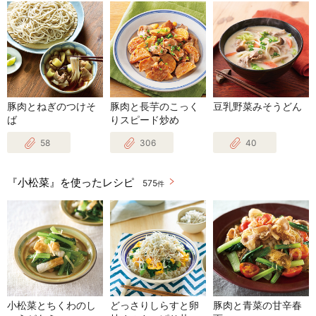
豚肉とねぎのつけそ
豚肉と長芋のこっく
豆乳野菜みそうどん
ば
りスピード炒め
58
306
40
『小松菜』を使ったレシピ
575
件
小松菜とちくわのし
どっさりしらすと卵
豚肉と青菜の甘辛春