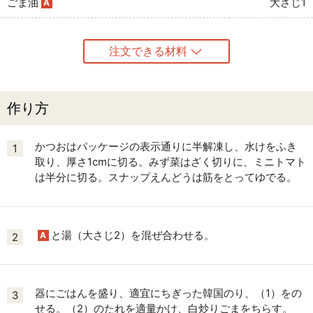
ごま油
大さじ1
A
注文できる材料
作り方
かつおはパッケージの表示通りに半解凍し、水けをふき
1
取り、厚さ1cmに切る。みず菜はざく切りに、ミニトマト
は半分に切る。スナップえんどうは筋をとってゆでる。
と湯（大さじ2）を混ぜ合わせる。
A
2
器にごはんを盛り、適宜にちぎった韓国のり、（1）をの
3
せる。（2）のたれを適量かけ、白炒りごまをちらす。