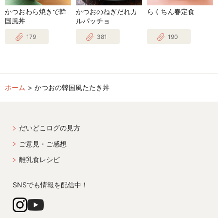
かつおわら焼きで韓
かつおのねぎだれカ
らくちん春定食
国風丼
ルパッチョ
179
381
190
ホーム
かつおの韓国風たたき丼
だいどこログの見方
ご意見・ご感想
離乳食レシピ
SNSでも情報を配信中！