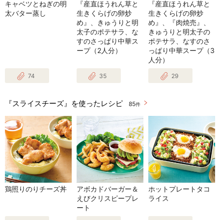
キャベツとねぎの明
『産直ほうれん草と
『産直ほうれん草と
太バター蒸し
生きくらげの卵炒
生きくらげの卵炒
め』、きゅうりと明
め』、『肉焼売』、
太子のポテサラ、な
きゅうりと明太子の
すのさっぱり中華ス
ポテサラ、なすのさ
ープ（2人分）
っぱり中華スープ（3
人分）
74
35
29
『スライスチーズ』を使ったレシピ
85
件
鶏照りのりチーズ丼
アボカドバーガー＆
ホットプレートタコ
えびクリスピープレ
ライス
ート