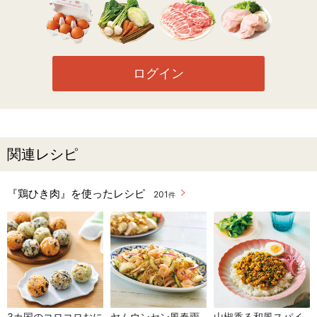
ログイン
関連レシピ
『鶏ひき肉』を使ったレシピ
201
件
3カ国のコロコロおに
ヤムウンセン風春雨
山椒香る和風スパイ