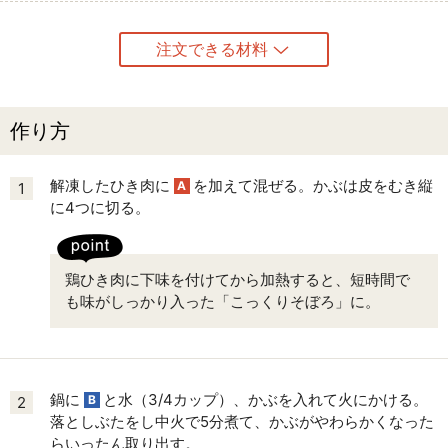
注文できる材料
作り方
解凍したひき肉に
を加えて混ぜる。かぶは皮をむき縦
A
1
に4つに切る。
鶏ひき肉に下味を付けてから加熱すると、短時間で
も味がしっかり入った「こっくりそぼろ」に。
鍋に
と水（3/4カップ）、かぶを入れて火にかける。
B
2
落としぶたをし中火で5分煮て、かぶがやわらかくなった
らいったん取り出す。