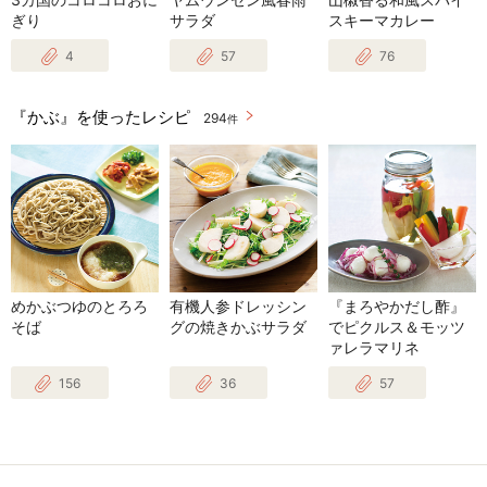
ぎり
サラダ
スキーマカレー
4
57
76
『かぶ』を使ったレシピ
294
件
めかぶつゆのとろろ
有機人参ドレッシン
『まろやかだし酢』
そば
グの焼きかぶサラダ
でピクルス＆モッツ
ァレラマリネ
156
36
57