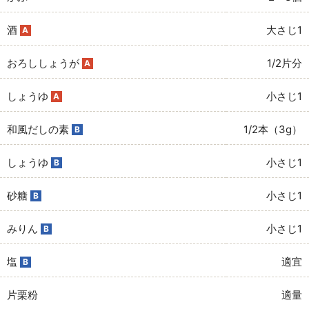
酒
大さじ1
A
おろししょうが
1/2片分
A
しょうゆ
小さじ1
A
和風だしの素
1/2本（3g）
B
しょうゆ
小さじ1
B
砂糖
小さじ1
B
みりん
小さじ1
B
塩
適宜
B
片栗粉
適量