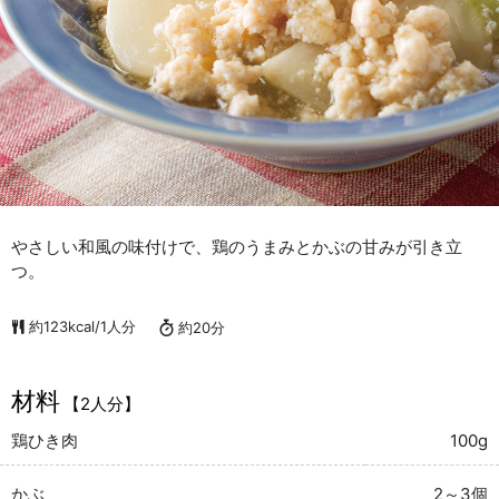
やさしい和風の味付けで、鶏のうまみとかぶの甘みが引き立
つ。
約123kcal/1人分
約20分
材料
【2人分】
鶏ひき肉
100g
かぶ
2～3個