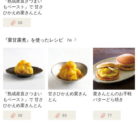
『熟成産直さつまい
もペースト』で 甘さ
ひかえめ栗きんとん
36
『栗甘露煮』を使ったレシピ
7
件
『熟成産直さつまい
甘さひかえめ栗きん
栗きんとんのお手軽
もペースト』で 甘さ
とん
バターどら焼き
ひかえめ栗きんとん
36
93
77