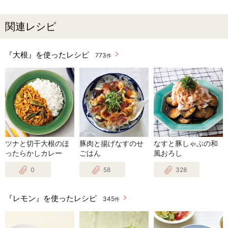
関連レシピ
『大根』を使ったレシピ
773
件
ツナと切干大根のほ
豚肉と揚げなすのせ
なすと豚しゃぶの和
ったらかしカレー
ごはん
風おろし
0
58
328
『レモン』を使ったレシピ
345
件