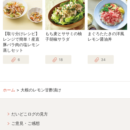
【取り分けレシピ】
もち麦とササミの柚
まぐろたたきの洋風
レンジで簡単！産直
子胡椒サラダ
レモン醤油丼
豚バラ肉の塩レモン
蒸しセット
6
18
34
ホーム
大根のレモン甘酢漬け
だいどこログの見方
ご意見・ご感想