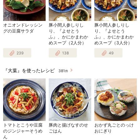
オニオンドレッシン
豚小間人参しりし
豚小間人参しりし
グの豆腐サラダ
り、『よせとう
り、『よせとう
ふ』、かにかまわか
ふ』、かにかまわか
めスープ（2人分）
めスープ（3人分）
239
138
49
『大葉』を使ったレシピ
381
件
トマトとこうや豆腐
豚肉と揚げなすのせ
おかず丸ごとのっけ
のジンジャーそうめ
ごはん
おにぎり
ん