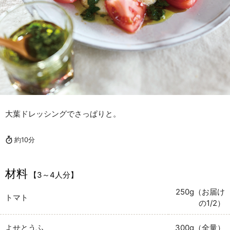
大葉ドレッシングでさっぱりと。
約10分
材料
【3～4人分】
250g（お届け
トマト
の1/2）
よせとうふ
300g（全量）