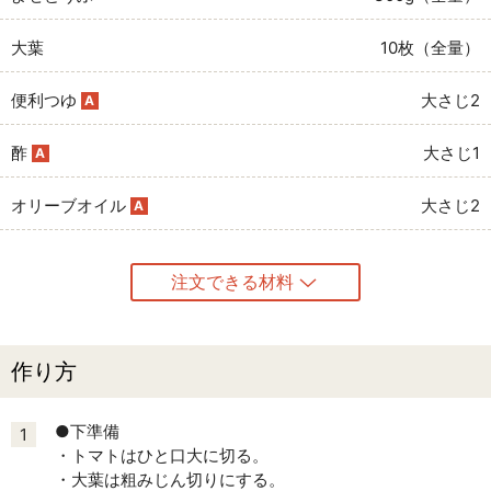
大葉
10枚（全量）
便利つゆ
大さじ2
A
酢
大さじ1
A
オリーブオイル
大さじ2
A
注文できる材料
作り方
●下準備
1
・トマトはひと口大に切る。
・大葉は粗みじん切りにする。