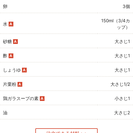
卵
3個
150ml（3/4カ
水
A
ップ）
砂糖
大さじ1
A
酢
大さじ1
A
しょうゆ
大さじ1
A
片栗粉
大さじ1/2
A
鶏ガラスープの素
小さじ1
A
油
大さじ2