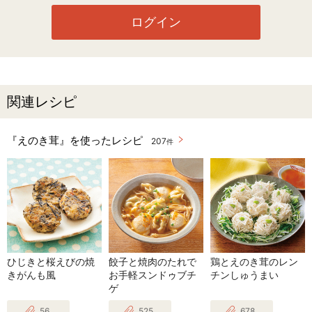
ログイン
関連レシピ
『えのき茸』を使ったレシピ
207
件
ひじきと桜えびの焼
餃子と焼肉のたれで
鶏とえのき茸のレン
きがんも風
お手軽スンドゥブチ
チンしゅうまい
ゲ
56
525
678