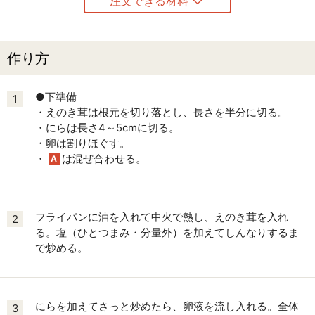
注文できる材料
作り方
●下準備
1
・えのき茸は根元を切り落とし、長さを半分に切る。
・にらは長さ4～5cmに切る。
・卵は割りほぐす。
・
は混ぜ合わせる。
A
フライパンに油を入れて中火で熱し、えのき茸を入れ
2
る。塩（ひとつまみ・分量外）を加えてしんなりするま
で炒める。
にらを加えてさっと炒めたら、卵液を流し入れる。全体
3