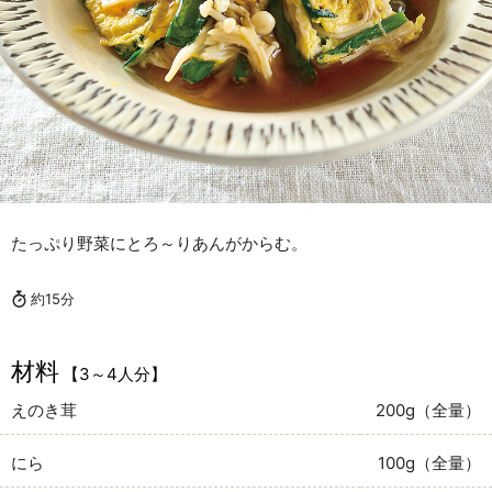
たっぷり野菜にとろ～りあんがからむ。
約15分
材料
【3～4人分】
えのき茸
200g（全量）
にら
100g（全量）