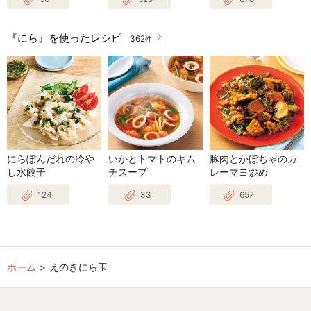
『にら』を使ったレシピ
362
件
にらぽんだれの冷や
いかとトマトのキム
豚肉とかぼちゃのカ
し水餃子
チスープ
レーマヨ炒め
124
33
657
ホーム
えのきにら玉