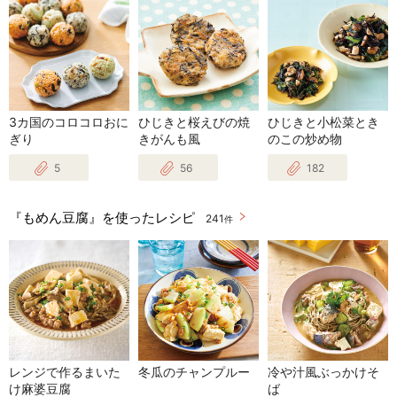
3カ国のコロコロおに
ひじきと桜えびの焼
ひじきと小松菜とき
ぎり
きがんも風
のこの炒め物
5
56
182
『もめん豆腐』を使ったレシピ
241
件
レンジで作るまいた
冬瓜のチャンプルー
冷や汁風ぶっかけそ
け麻婆豆腐
ば