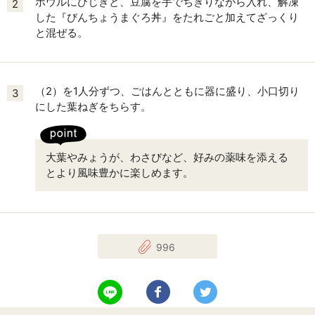
ボウルにひじきと、豆腐を手でちぎりながら入れ、解凍
2
した『びんちょうまぐろ丼』をたれごと加えてざっくり
と混ぜる。
（2）を1人分ずつ、ごはんとともに器に盛り、小口切り
3
にした葉ねぎをちらす。
大葉やみょうが、わさびなど、好みの薬味を添える
とより風味豊かに楽しめます。
996
LINEで送る
Facebookでシェアする
Twitterでツイート