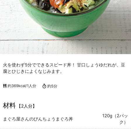
火を使わず5分でできるスピード丼！ 甘口しょうゆだれが、豆
腐とひじきによくなじみます。
約369kcal/1人分
約5分
材料
【2人分】
120g（2パッ
まぐろ屋さんのびんちょうまぐろ丼
ク）