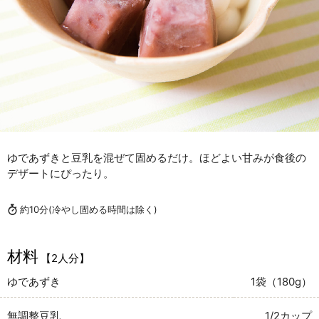
ゆであずきと豆乳を混ぜて固めるだけ。ほどよい甘みが食後の
デザートにぴったり。
約10分
(冷やし固める時間は除く)
材料
【2人分】
ゆであずき
1袋（180g）
無調整豆乳
1/2カップ