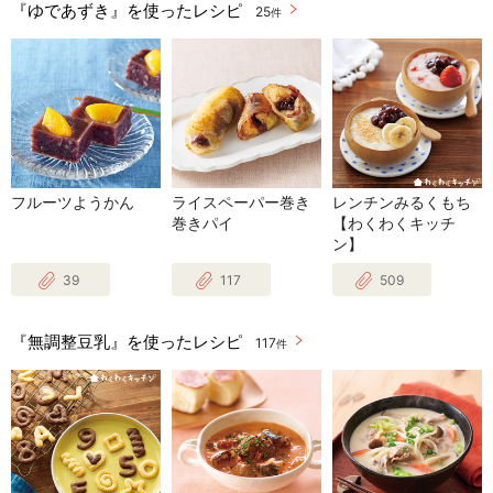
『ゆであずき』を使ったレシピ
25
件
フルーツようかん
ライスペーパー巻き
レンチンみるくもち
巻きパイ
【わくわくキッチ
ン】
39
117
509
『無調整豆乳』を使ったレシピ
117
件