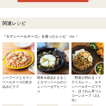
関連レシピ
『カマンベールチーズ』を使ったレシピ
15
件
シーフードとカマン
簡単＆絶品♪ まるご
「野菜が摂れる！ド
ベールチーズの炊き
とカマンベールのジ
ライカレー」、カマ
込みピラフ
ェノベーゼアヒージ
ンベールチーズフラ
ョ
イ、ほうれん草つぶ
コーンスープ（2人
分）