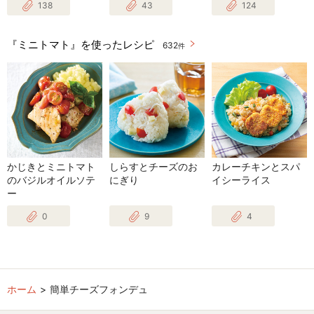
138
43
124
『ミニトマト』を使ったレシピ
632
件
かじきとミニトマト
しらすとチーズのお
カレーチキンとスパ
のバジルオイルソテ
にぎり
イシーライス
ー
0
9
4
ホーム
簡単チーズフォンデュ