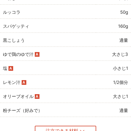
ルッコラ
50g
スパゲッティ
160g
黒こしょう
適量
ゆで鶏のゆで汁
大さじ3
A
塩
小さじ1
A
レモン汁
1/2個分
A
オリーブオイル
大さじ1
A
粉チーズ（好みで）
適量
注文できる材料