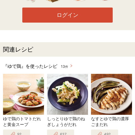
ログイン
関連レシピ
『ゆで鶏』を使ったレシピ
13
件
ゆで鶏のトマトだれ
しっとりゆで鶏のね
なすとゆで鶏の濃厚
と黄金スープ
ぎしょうがだれ
ごまだれ
92
637
492